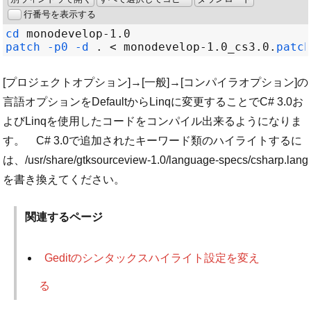
行番号を表示する
cd
patch
-p0 -d
 . 
<
 monodevelop-1.0_cs3.0.
patch
[プロジェクトオプション]→[一般]→[コンパイラオプション]の
言語オプションをDefaultからLinqに変更することでC# 3.0お
よびLinqを使用したコードをコンパイル出来るようになりま
す。 C# 3.0で追加されたキーワード類のハイライトするに
は、/usr/share/gtksourceview-1.0/language-specs/csharp.lang
を書き換えてください。
関連するページ
Geditのシンタックスハイライト設定を変え
る