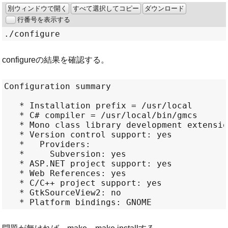
別ウィンドウで開く
すべて選択してコピー
ダウンロード
行番号を表示する
.
/
configureの結果を確認する。
Configuration summary

   * Installation prefix = /usr/local

   * C# compiler = /usr/local/bin/gmcs

   * Mono class library development extensio
   * Version control support: yes

   *   Providers:

   *     Subversion: yes

   * ASP.NET project support: yes

   * Web References: yes

   * C/C++ project support: yes

   * GtkSourceView2: no
