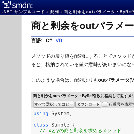
.NET サンプルコード
配列
商と剰余をoutパラメータ・ByRe
商と剰余をoutパラメ
言語:
C#
VB
メソッドの戻り値を配列にすることでメソッド
ると、格納されている値の意味があいまいにな
このような場合は、配列よりも
outパラメータ
(
商と剰余をoutパラメータ・ByRef引数に格納して返すメ
すべて選択してコピー
ダウンロード
行番号を表示
using
System
class
Sample
// xとyの商と剰余を求めるメソッド