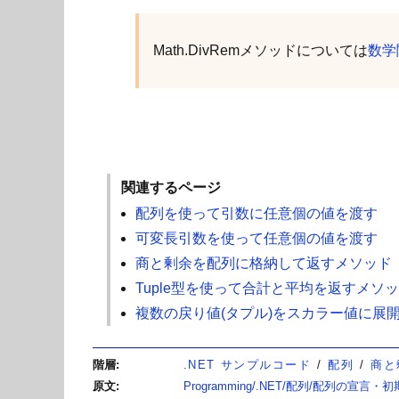
Math.DivRemメソッドについては
数学関
関連するページ
配列を使って引数に任意個の値を渡す
可変長引数を使って任意個の値を渡す
商と剰余を配列に格納して返すメソッド
Tuple型を使って合計と平均を返すメソ
複数の戻り値(タプル)をスカラー値に展
階層
.NET サンプルコード
配列
商と
原文
Programming/.NET/配列/配列の宣言