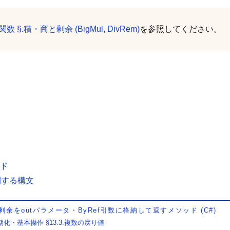
数 §.積・商と剰余 (BigMul, DivRem)
を参照してください。
ッド
開する構文
剰余をoutパラメータ・ByRef引数に格納して返すメソッド (C#)
・初期化・基本操作 §13.3.複数の戻り値