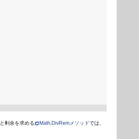
商と剰余を求める
Math.DivRemメソッド
では、