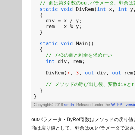
// 商は第3引数のoutパラメータ、剰余は
static
void
DivRem
(
int
x
, 
int
y
div
=
x
/
y
rem
=
x
%
y
static
void
Main
// 7÷3の商と剰余を求めたい
int
div
, 
rem
DivRem
(
7
, 
3
, 
out
div
, 
out
rem
// メソッドの呼び出し後、変数divと
Copyright©
2016
smdn
. Released under the
WTFPL versi
outパラメータ・ByRef引数はメソッドの戻
商は戻り値として、剰余はoutパラメータで返