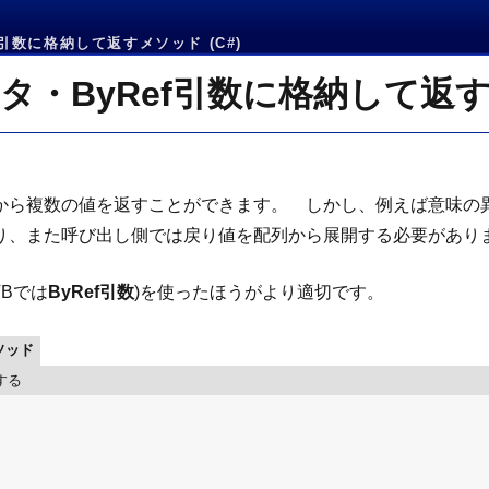
f引数に格納して返すメソッド (C#)
ータ・ByRef引数に格納して返
から複数の値を返すことができます。 しかし、例えば意味の
り、また呼び出し側では戻り値を配列から展開する必要があり
VBでは
ByRef引数
)を使ったほうがより適切です。
ソッド
する