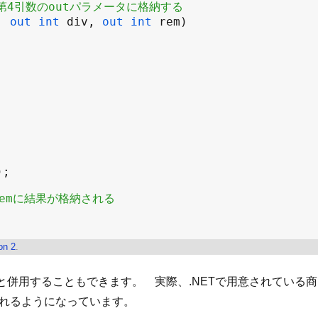
第4引数のoutパラメータに格納する
, 
out
int
div
, 
out
int
rem
remに結果が格納される
on 2
.
り値と併用することもできます。 実際、.NETで用意されている
されるようになっています。