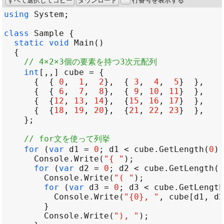
すべて選択してコピー
ダウンロード
行番号を表示する
using
System
class
Sample
static
void
Main
// 4×2×3個の要素を持つ3次元配列
int
[,,] 
cube
=
      {  { 
0
,  
1
,  
2
},  { 
3
,  
4
,  
5
      {  { 
6
,  
7
,  
8
},  { 
9
, 
10
, 
11
      {  {
12
, 
13
, 
14
},  {
15
, 
16
, 
17
      {  {
18
, 
19
, 
20
},  {
21
, 
22
, 
23
// for文を使って列挙
for
 (
var
d1
=
0
; 
d1
<
cube
.
GetLength
(
0
);
Console
.
Write
(
"{ "
for
 (
var
d2
=
0
; 
d2
<
cube
.
GetLength
(
1
Console
.
Write
(
"( "
for
 (
var
d3
=
0
; 
d3
<
cube
.
GetLength
Console
.
Write
(
"{0}, "
, 
cube
[
d1
, 
d2
Console
.
Write
(
"), "