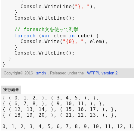
Console
.
WriteLine
(
"}, "
Console
.
WriteLine
// foreach文を使って列挙
foreach
 (
var
elem
in
cube
Console
.
Write
(
"{0}, "
, 
elem
Console
.
WriteLine
Copyright©
2016
smdn
. Released under the
WTFPL version 2
.
実行結果
{ ( 0, 1, 2, ), ( 3, 4, 5, ), }, 

{ ( 6, 7, 8, ), ( 9, 10, 11, ), }, 

{ ( 12, 13, 14, ), ( 15, 16, 17, ), }, 

{ ( 18, 19, 20, ), ( 21, 22, 23, ), }, 
