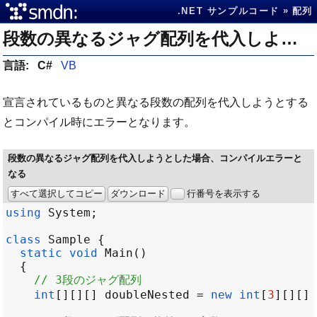
.NET サンプルコード
配列
段数の異なるジャグ配列を代入しようとした場合、コンパイルエラーとなる
言語:
C#
VB
宣言されているものと異なる段数の配列を代入しようとする
とコンパイル時にエラーとなります。
段数の異なるジャグ配列を代入しようとした場合、コンパイルエラーと
なる
すべて選択してコピー
ダウンロード
行番号を表示する
using
System
class
Sample
static
void
Main
// 3段のジャグ配列
int
[][][] 
doubleNested
=
new
int
[
3