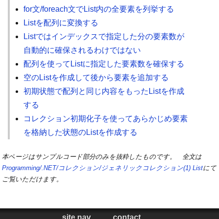
for文/foreach文でList内の全要素を列挙する
Listを配列に変換する
Listではインデックスで指定した分の要素数が
自動的に確保されるわけではない
配列を使ってListに指定した要素数を確保する
空のListを作成して後から要素を追加する
初期状態で配列と同じ内容をもったListを作成
する
コレクション初期化子を使ってあらかじめ要素
を格納した状態のListを作成する
本ページはサンプルコード部分のみを抜粋したものです。 全文は
Programming/.NET/コレクション/ジェネリックコレクション(1) List
にて
ご覧いただけます。
site nav
contact