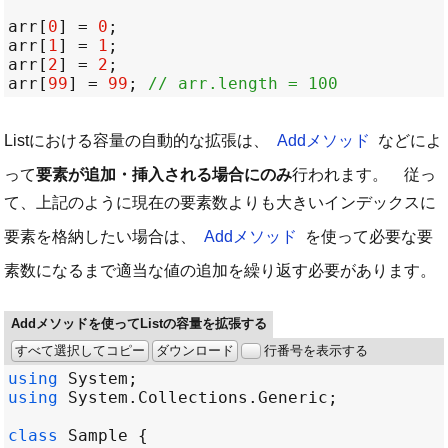
arr
[
0
] =
0
;
arr
[
1
] =
1
;
arr
[
2
] =
2
;
arr
[
99
] =
99
;
// arr.length = 100
Listにおける容量の自動的な拡張は、
Addメソッド
などによ
って
要素が追加・挿入される場合にのみ
行われます。 従っ
て、上記のように現在の要素数よりも大きいインデックスに
要素を格納したい場合は、
Addメソッド
を使って必要な要
素数になるまで適当な値の追加を繰り返す必要があります。
Addメソッドを使ってListの容量を拡張する
すべて選択してコピー
ダウンロード
行番号を表示する
using
System
using
System
.
Collections
.
Generic
class
Sample