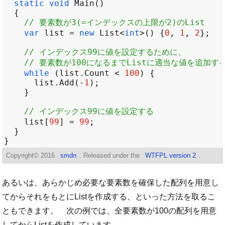
static
void
Main
// 要素数が3(=インデックスの上限が2)のList
var
list
=
new
List
<
int
>
() {
0
, 
1
, 
2
// インデックス99に値を設定するために、
// 要素数が100になるまでListに適当な値を追加す
while
 (
list
.
Count
<
100
list
.
Add
(
-
1
// インデックス99に値を設定する
list
[
99
] 
=
99
Copyright©
2016
smdn
. Released under the
WTFPL version 2
.
あるいは、あらかじめ必要な要素数を確保した配列を用意し
てからそれをもとにListを作成する、といった方法を取るこ
ともできます。 次の例では、全要素数が100の配列を用意
してからListを作成しています。