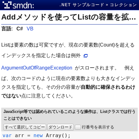
.NET サンプルコード
コレクション
Addメソッドを使ってListの容量を拡張する
言語:
C#
VB
Listは要素の数は可変ですが、現在の要素数(Count)を超える
インデックスを指定した場合は例外
ArgumentOutOfRangeException
がスローされます。 例え
ば、次のコードのように現在の要素数よりも大きなインデッ
クスを指定しても、その分の容量が
自動的に確保されるわけ
ではない
点に注意してください。
JavaScript等では認められているこのような操作は、Listクラスでは行う
ことはできない
すべて選択してコピー
ダウンロード
行番号を表示する
var
 arr 
=
new
Array
();