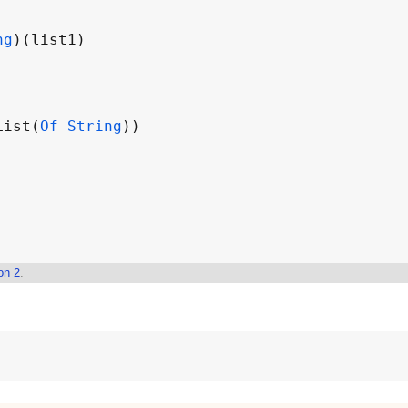
ng
)(
list1
List
(
Of
String
on 2
.