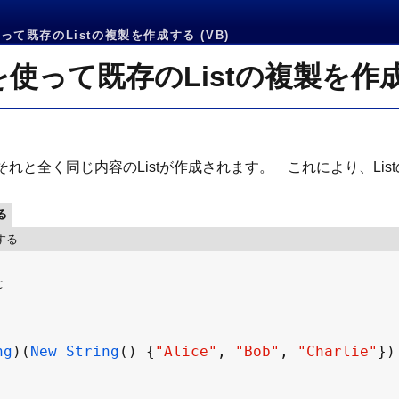
って既存のListの複製を作成する (VB)
を使って既存のListの複製を作
と、それと全く同じ内容のListが作成されます。 これにより、L
る
する
c
ng
)(
New
String
() {
"Alice"
, 
"Bob"
, 
"Charlie"