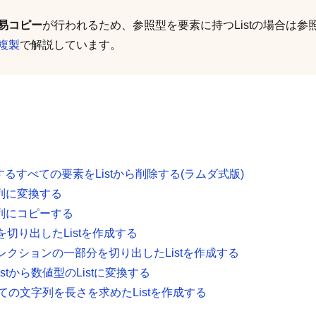
易コピー
が行われるため、参照型を要素に持つListの場合は
複製
で解説しています。
するすべての要素をListから削除する(ラムダ式版)
配列に変換する
配列にコピーする
分を切り出したListを作成する
コレクションの一部分を切り出したListを作成する
istから数値型のListに変換する
のすべての文字列を長さを求めたListを作成する