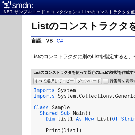
.NET サンプルコード
コレクション
Listのコンストラクタを使
Listのコンストラクタ
言語:
VB
C#
Listのコンストラクタに別のListを指定する
Listのコンストラクタを使って既存のListの複製を作成す
すべて選択してコピー
ダウンロード
行番号を表示
Imports
System
Imports
System
.
Collections
.
Generi
Class
Sample
Shared
Sub
Main
Dim
list1
As
New
List
(
Of
Stri
Print
(
list1