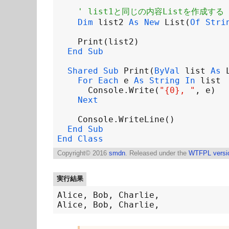
' list1と同じの内容Listを作成する
Dim
list2
As
New
List
(
Of
Stri
Print
(
list2
End
Sub
Shared
Sub
Print
(
ByVal
list
As
For
Each
e
As
String
In
list
Console
.
Write
(
"{0}, "
, 
e
Next
Console
.
WriteLine
End
Sub
End
Class
Copyright©
2016
smdn
. Released under the
WTFPL versi
実行結果
Alice, Bob, Charlie, 
