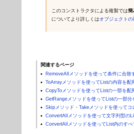
このコンストラクタによる複製では
簡
についてより詳しくは
オブジェクトの
関連するページ
RemoveAllメソッドを使って条件に合致
ToArrayメソッドを使ってListの内容を
CopyToメソッドを使ってListの一部を
GetRangeメソッドを使ってListの一部
Skipメソッド・Takeメソッドを使って
ConvertAllメソッドを使って文字列型のL
ConvertAllメソッドを使ってList内