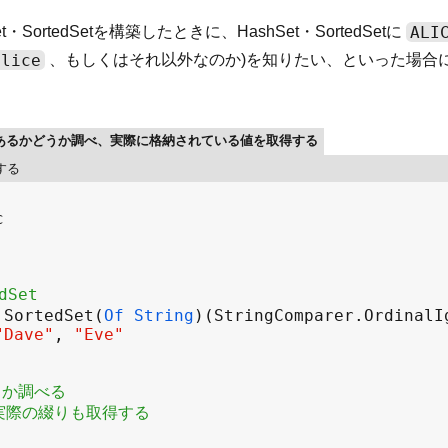
ALI
rtedSetを構築したときに、HashSet・SortedSetに
alice
、もしくはそれ以外なのか)を知りたい、といった場合には、Co
値の要素があるかどうか調べ、実際に格納されている値を取得する
する
c
Set
SortedSet
(
Of
String
)(
StringComparer
.
OrdinalI
"Dave"
, 
"Eve"
うか調べる
る実際の綴りも取得する