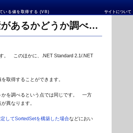
ている値を取得する (VB)
サイトについて
TryGetValueメソッドでSortedSetに指定した値の要素があるかどうか調べ、実際に格納されている値を取得する
このほかに、.NET Standard 2.1/.NET
はその値を取得することができます。
があるかどうかを調べるという点では同じです。 一方
きる点が異なります。
>を指定してSortedSetを構築した場合
などにおい
。