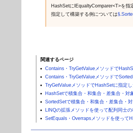
HashSetにIEqualtyComparer
指定して構築する例については
§.So
関連するページ
Contains・TryGetValueメソッド
Contains・TryGetValueメソッドで
TryGetValueメソッドでHashS
HashSetで積集合・和集合・差集合・
SortedSetで積集合・和集合・差集合
LINQの拡張メソッドを使って配列同士
SetEquals・Overrapsメソッドを