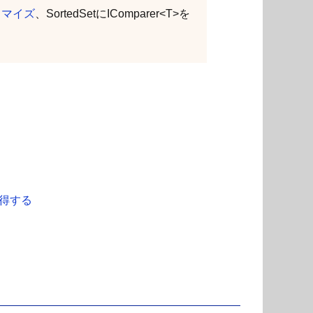
タマイズ
、SortedSetにIComparer<T>を
取得する