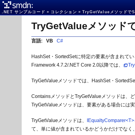
.NET サンプルコード
コレクション
TryGetValueメソッ
言語:
VB
C#
HashSet・SortedSetに特定の要素が含ま
Framework 4.7.2/.NET Core 2.0以降では、
Tr
TryGetValueメソッドでは、HashSet・
ContainsメソッドとTryGetValueメソ
TryGetValueメソッドは、要素がある場合には
TryGetValueメソッドは、
IEqualtyCompar
て、単に値が含まれているかどうかだけでなく