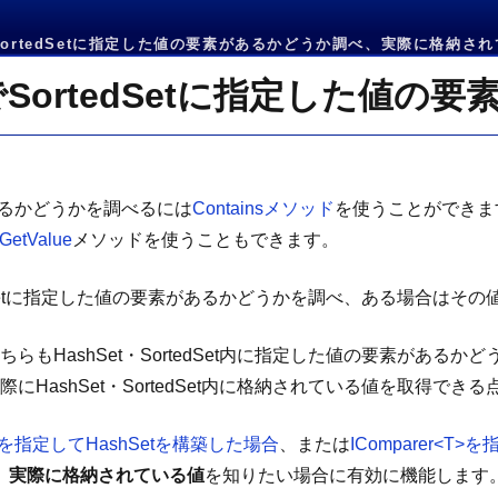
ドでSortedSetに指定した値の要素があるかどうか調べ、実際に格納され
れているかどうかを調べるには
Containsメソッド
を使うことができます。 
yGetValue
メソッドを使うこともできます。
SortedSetに指定した値の要素があるかどうかを調べ、ある場合
ッドは、どちらもHashSet・SortedSet内に指定した値の要素
実際にHashSet・SortedSet内に格納されている値を取得で
er<T>を指定してHashSetを構築した場合
、または
IComparer<T
、
実際に格納されている値
を知りたい場合に有効に機能します