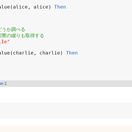
alue
(
alice
, 
alice
) 
Then
かどうか調べる
る実際の綴りも取得する
LIe"
alue
(
charlie
, 
charlie
) 
Then
on 2
.