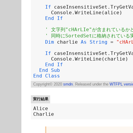
If
caseInsensitiveSet
.
TryGetV
Console
.
WriteLine
(
alice
End
If
' 文字列"cHArLIe"が含まれている
' 同時にSortedSetに格納されてい
Dim
charlie
As
String
=
"cHAr
If
caseInsensitiveSet
.
TryGetV
Console
.
WriteLine
(
charlie
End
If
End
Sub
End
Class
Copyright©
2020
smdn
. Released under the
WTFPL versi
実行結果
Alice
