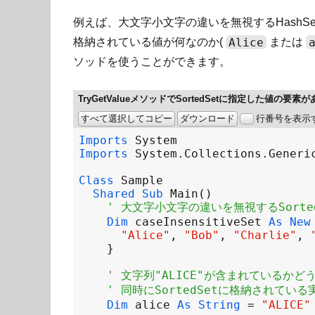
例えば、大文字小文字の違いを無視するHashSet・So
Alice
格納されている値が何なのか(
または
ソッドを使うことができます。
TryGetValueメソッドでSortedSetに指定した
すべて選択してコピー
ダウンロード
行番号を表示
Imports
System
Imports
System
.
Collections
.
Generi
Class
Sample
Shared
Sub
Main
' 大文字小文字の違いを無視するSorted
Dim
caseInsensitiveSet
As
New
"Alice"
, 
"Bob"
, 
"Charlie"
, 
' 文字列"ALICE"が含まれているかど
' 同時にSortedSetに格納されてい
Dim
alice
As
String
=
"ALICE"