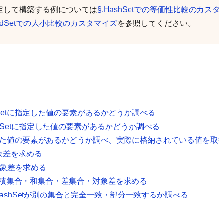
<T>を指定して構築する例については
§.HashSetでの等価性比較のカス
rtedSetでの大小比較のカスタマイズ
を参照してください。
でHashSetに指定した値の要素があるかどうか調べる
SortedSetに指定した値の要素があるかどうか調べる
etに指定した値の要素があるかどうか調べ、実際に格納されている値を
対象差を求める
・対象差を求める
の積集合・和集合・差集合・対象差を求める
使ってHashSetが別の集合と完全一致・部分一致するか調べる