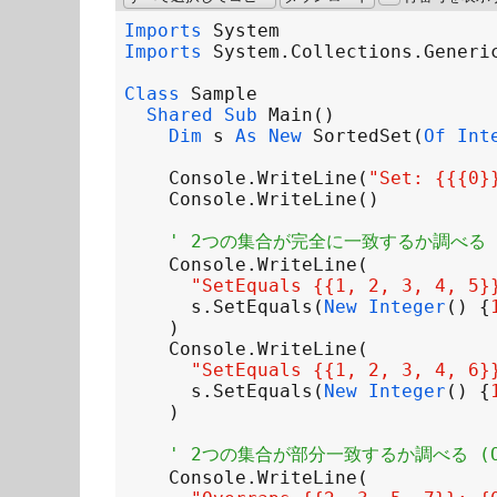
Imports
System
Imports
System
.
Collections
.
Generi
Class
Sample
Shared
Sub
Main
Dim
s
As
New
SortedSet
(
Of
Int
Console
.
WriteLine
(
"Set: {{{0}
Console
.
WriteLine
' 2つの集合が完全に一致するか調べる (S
Console
.
WriteLine
"SetEquals {{1, 2, 3, 4, 5}
s
.
SetEquals
(
New
Integer
() {
Console
.
WriteLine
"SetEquals {{1, 2, 3, 4, 6}
s
.
SetEquals
(
New
Integer
() {
' 2つの集合が部分一致するか調べる (Ov
Console
.
WriteLine