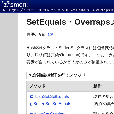
.NET サンプルコード
コレクション
SetEquals・Overr
言語:
VB
C#
HashSetクラス・SortedSetクラスには
り、戻り値は真偽値(boolean)です。 
要素が含まれているかどうかのみが検証されま
包含関係の検証を行うメソッド
メソッド
動作
HashSet.SetEquals
現在の集合と
SortedSet.SetEquals
(現在の集