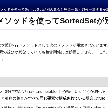
apsメソッドを使ってSortedSetが別の集合と完全一致・部分一致するか調
包含関係の検証を行うメソッドとして次のメソッドが用意されています。 
なお、要素の並びが異なっていても包含関係には影響しません。 
す。
引数で指定されたIEnumerable<T>が等しいかどうか調べる
合と引数の集合が
すべて同じ要素で構成されている
場合はtrue)