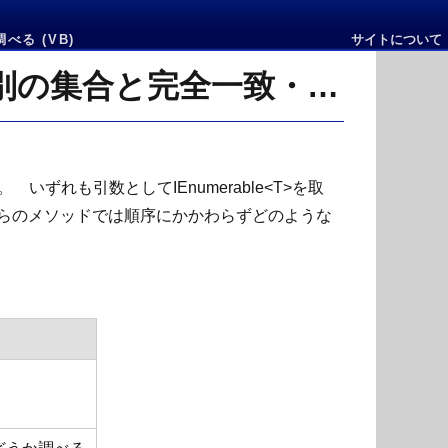
べる (VB)
サイトについて
SetEquals・Overrapsメソッドを使ってSortedSetが別の集合と完全一致・部分一致するか調べる
いずれも引数としてIEnumerable<T>を取
これらのメソッドでは順序にかかわらずどのような