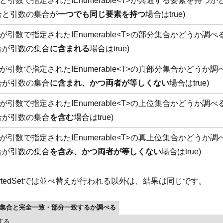
と引数で指定されたIEnumerable<T>が共通する要素を持つ
合と引数の集合が
一つでも同じ要素を持つ
場合はtrue)
引数で指定されたIEnumerable<T>の部分集合かどうか調べ
合が引数の集合
に含まれる
場合はtrue)
引数で指定されたIEnumerable<T>の真部分集合かどうか調
合が引数の集合
に含まれ、かつ両者が等しくない
場合はtrue)
引数で指定されたIEnumerable<T>の上位集合かどうか調べ
合が引数の集合
を含む
場合はtrue)
引数で指定されたIEnumerable<T>の真上位集合かどうか調
合が引数の集合
を含み、かつ両者が等しくない
場合はtrue)
tedSetでは並べ替えが行われる以外は、結果は同じです。
etが別の集合と完全一致・部分一致するか調べる
する