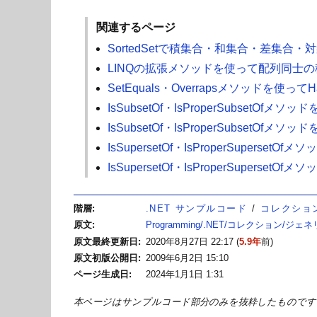
関連するページ
SortedSetで積集合・和集合・差集合
LINQの拡張メソッドを使って配列同士
SetEquals・Overrapsメソッドを
IsSubsetOf・IsProperSubse
IsSubsetOf・IsProperSubset
IsSupersetOf・IsProperSupe
IsSupersetOf・IsProperSupe
階層
.NET サンプルコード
コレクショ
原文
Programming/.NET/コレクション/ジェネ
原文最終更新日
2020年8月27日 22:17
(
5.9年
前)
原文初版公開日
2009年6月2日 15:10
ページ生成日
2024年1月1日 1:31
本ページはサンプルコード部分のみを抜粋したものです