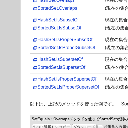
HashSet.Overlaps
現在の集合
SortedSet.Overlaps
(現在の集
HashSet.IsSubsetOf
現在の集合が
SortedSet.IsSubsetOf
(現在の集
HashSet.IsProperSubsetOf
現在の集合が
SortedSet.IsProperSubsetOf
(現在の集
HashSet.IsSupersetOf
現在の集合が
SortedSet.IsSupersetOf
(現在の集
HashSet.IsProperSupersetOf
現在の集合が
SortedSet.IsProperSupersetOf
(現在の集
以下は、上記のメソッドを使った例です。 Sor
SetEquals・Overrapsメソッドを使ってSortedS
すべて選択してコピー
ダウンロード
行番号を表示