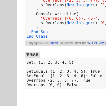
"Overraps {{2, 3, 5, 7}}: {
s
.
Overlaps
(
New
Integer
() {
2
Console
.
WriteLine
"Overraps {{0, 6}}: {0}"
s
.
Overlaps
(
New
Integer
() {
0
End
Sub
End
Class
Copyright©
2020
smdn
. Released under the
WTFPL versi
実行結果
Set: {1, 2, 3, 4, 5}

SetEquals {1, 2, 3, 4, 5}: True

SetEquals {1, 2, 3, 4, 6}: False

Overraps {2, 3, 5, 7}: True
