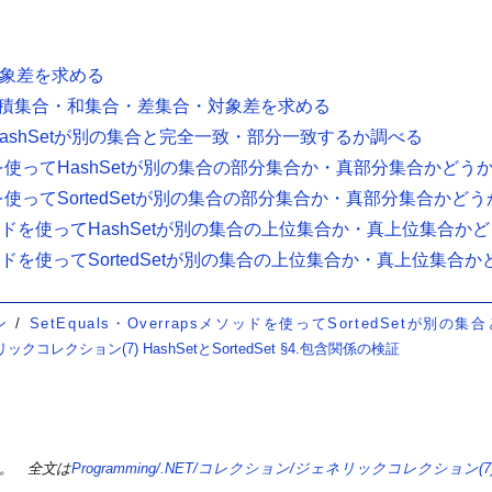
・対象差を求める
の積集合・和集合・差集合・対象差を求める
使ってHashSetが別の集合と完全一致・部分一致するか調べる
tOfメソッドを使ってHashSetが別の集合の部分集合か・真部分集合かど
Ofメソッドを使ってSortedSetが別の集合の部分集合か・真部分集合かど
rsetOfメソッドを使ってHashSetが別の集合の上位集合か・真上位集合
rsetOfメソッドを使ってSortedSetが別の集合の上位集合か・真上位集
ン
SetEquals・Overrapsメソッドを使ってSortedSetが別
リックコレクション(7) HashSetとSortedSet §4.包含関係の検証
。 全文は
Programming/.NET/コレクション/ジェネリックコレクション(7) Ha