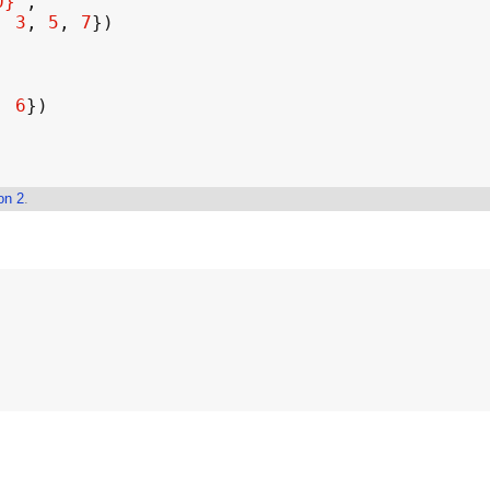
0}"
, 
3
, 
5
, 
7
, 
6
on 2
.