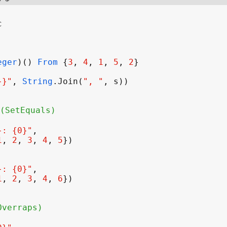
c
eger
)() 
From
 {
3
, 
4
, 
1
, 
5
, 
2
}}"
, 
String
.
Join
(
", "
, 
s
etEquals)
}: {0}"
1
, 
2
, 
3
, 
4
, 
5
}: {0}"
1
, 
2
, 
3
, 
4
, 
6
erraps)