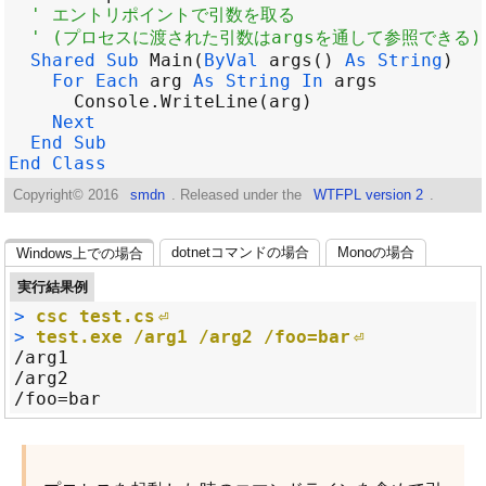
' エントリポイントで引数を取る
' (プロセスに渡された引数はargsを通して参照できる)
Shared
Sub
Main
(
ByVal
args
() 
As
String
For
Each
arg
As
String
In
args
Console
.
WriteLine
(
arg
Next
End
Sub
End
Class
Copyright©
2016
smdn
. Released under the
WTFPL version 2
.
dotnetコマンドの場合
Monoの場合
Windows上での場合
実行結果例
>
csc test.cs
>
test.exe /arg1 /arg2 /foo=bar
/arg1

/arg2
