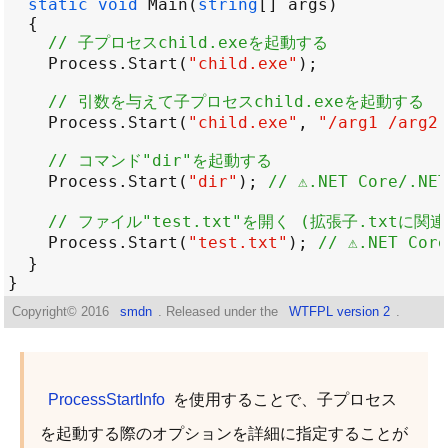
static
void
Main
(
string
[] 
args
// 子プロセスchild.exeを起動する
Process
.
Start
(
"child.exe"
// 引数を与えて子プロセスchild.exeを起動する
Process
.
Start
(
"child.exe"
, 
"/arg1 /arg2 
// コマンド"dir"を起動する
Process
.
Start
(
"dir"
); 
// ⚠.NET Core/.
// ファイル"test.txt"を開く (拡張子.txt
Process
.
Start
(
"test.txt"
); 
// ⚠.NET Co
Copyright©
2016
smdn
. Released under the
WTFPL version 2
.
ProcessStartInfo
を使用することで、子プロセス
を起動する際のオプションを詳細に指定することが