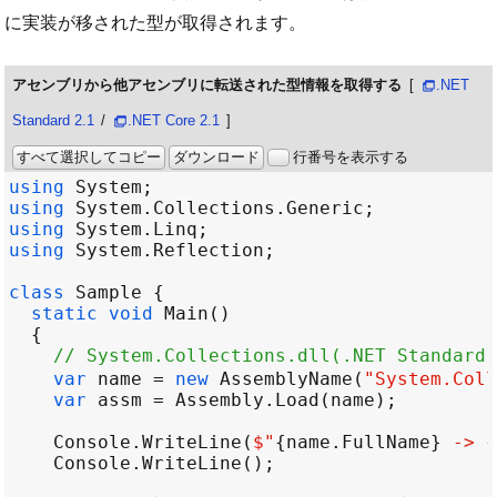
に実装が移された型が取得されます。
アセンブリから他アセンブリに転送された型情報を取得する
.NET
Standard 2.1
/
.NET Core 2.1
すべて選択してコピー
ダウンロード
行番号を表示する
using
System
using
System
.
Collections
.
Generic
using
System
.
Linq
using
System
.
Reflection
class
Sample
static
void
Main
// System.Collections.dll(.NET Standa
var
name
=
new
AssemblyName
(
"System.Coll
var
assm
=
Assembly
.
Load
(
name
Console
.
WriteLine
(
$"
{
name
.
FullName
}
 -> 
{
Console
.
WriteLine