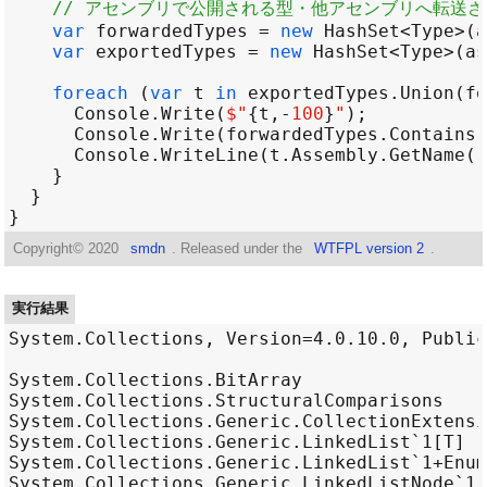
// アセンブリで公開される型・他アセンブリへ転送
var
forwardedTypes
=
new
HashSet
<
Type
>
(
a
var
exportedTypes
=
new
HashSet
<
Type
>
(
as
foreach
 (
var
t
in
exportedTypes
.
Union
(
fo
Console
.
Write
(
$"
{
t
,
-
100
}
"
Console
.
Write
(
forwardedTypes
.
Contains
(
Console
.
WriteLine
(
t
.
Assembly
.
GetName
()
Copyright©
2020
smdn
. Released under the
WTFPL version 2
.
実行結果
System.Collections, Version=4.0.10.0, Public
System.Collections.BitArray                 
System.Collections.StructuralComparisons    
System.Collections.Generic.CollectionExtensi
System.Collections.Generic.LinkedList`1[T]  
System.Collections.Generic.LinkedList`1+Enum
System.Collections.Generic.LinkedListNode`1[