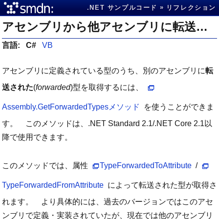
.NET サンプルコード
リフレクション
アセンブリから他アセンブリに転送された型情報を取得する
言語:
C#
VB
アセンブリに定義されている型のうち、別のアセンブリに
転
送された
(
forwarded
)型を取得するには、
Assembly.GetForwardedTypesメソッド
を使うことができま
す。 このメソッドは、.NET Standard 2.1/.NET Core 2.1以
降で使用できます。
このメソッドでは、属性
TypeForwardedToAttribute
/
TypeForwardedFromAttribute
によって転送された型が取得さ
れます。 より具体的には、過去のバージョンではこのアセ
ンブリで定義・実装されていたが、現在では他のアセンブリ