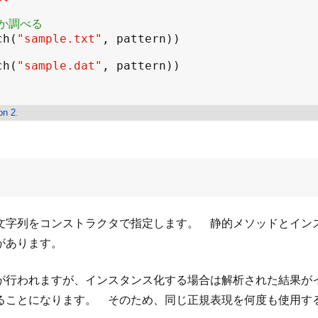
か調べる
ch
(
"sample.txt"
, 
pattern
ch
(
"sample.dat"
, 
pattern
on 2
.
文字列をコンストラクタで指定します。 静的メソッドとイン
があります。
が行われますが、インスタンス化する場合は解析された結果が
ることになります。 そのため、同じ正規表現を何度も使用す