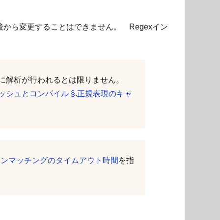
は後から変更することはできません。 Regexイン
常に解析が行われるとは限りません。
ッシュとコンパイル §.正規表現のキャ
ーンマッチングのタイムアウト時間
を指