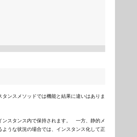
スタンスメソッドでは機能と結果に違いはありま
インスタンス内で保持されます。 一方、静的メ
るような状況の場合では、インスタンス化して正