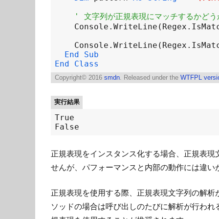
' 文字列が正規表現にマッチするかどう
Console
.
WriteLine
(
Regex
.
IsMat
Console
.
WriteLine
(
Regex
.
IsMat
End
Sub
End
Class
Copyright©
2016
smdn
. Released under the
WTFPL versi
実行結果
True

正規表現をインスタンス化する場合、正規表現
せんが、パフォーマンスと内部の動作には違い
正規表現を使用する際、正規表現文字列の解析
ソッドの場合は呼び出しのたびに解析が行われ