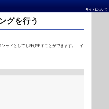
サイトについて
チングを行う
メソッドとしても呼び出すことができます。 イ
。