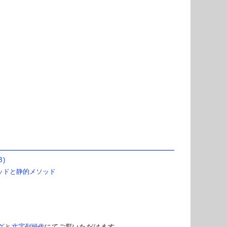
)
メソッドと静的メソッド
チングと文字列操作
にてご覧いただけます。