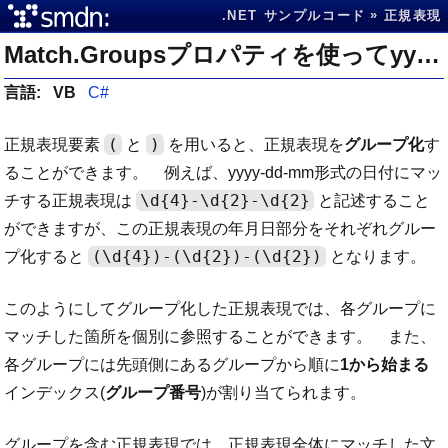
.NET サンプルコード
正規表現
Match.Groupsプロパティを使ってyyyy-mm-dd形式にマッチする文字列の年月日をそれぞれ取得する
言語:
VB
C#
(
)
正規表現要素
と
を用いると、正規表現を
グループ化
す
ることができます。 例えば、yyyy-dd-mm形式の日付にマッ
\d{4}-\d{2}-\d{2}
チする正規表現は
と記述すること
ができますが、この正規表現の年月日部分をそれぞれグルー
(\d{4})-(\d{2})-(\d{2})
プ化すると
となります。
このようにしてグループ化した正規表現では、各グループに
マッチした箇所を個別に参照することができます。 また、
各グループには先頭側にあるグループから順に
1から始まる
インデックス(
グループ番号
)が割り当てられます。
グループを含む正規表現では、正規表現全体にマッチした文