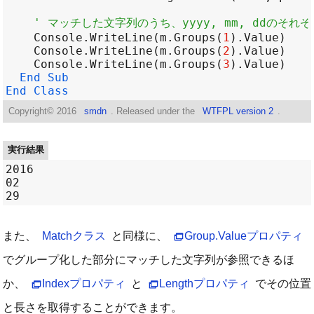
' マッチした文字列のうち、yyyy, mm, ddのそ
Console
.
WriteLine
(
m
.
Groups
(
1
)
.
Value
Console
.
WriteLine
(
m
.
Groups
(
2
)
.
Value
Console
.
WriteLine
(
m
.
Groups
(
3
)
.
Value
End
Sub
End
Class
Copyright©
2016
smdn
. Released under the
WTFPL version 2
.
実行結果
2016

02

また、
Matchクラス
と同様に、
Group.Valueプロパティ
でグループ化した部分にマッチした文字列が参照できるほ
か、
Indexプロパティ
と
Lengthプロパティ
でその位置
と長さを取得することができます。