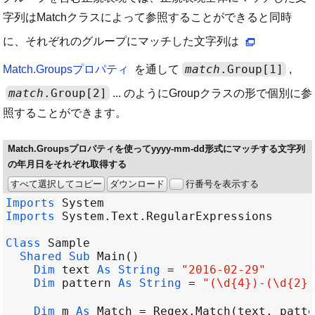
字列はMatchクラスによって参照することができると同時
に、それぞれのグループにマッチした文字列は
match
.Group[1]
Match.Groupsプロパティ
を通して
,
match
.Group[2]
... のようにGroupクラスの形で個別に参
照することができます。
Match.Groupsプロパティを使ってyyyy-mm-dd形式にマッチする文字列
の年月日をそれぞれ取得する
すべて選択してコピー
ダウンロード
行番号を表示する
Imports
System
Imports
System
.
Text
.
RegularExpressions
Class
Sample
Shared
Sub
Main
Dim
text
As
String
=
"2016-02-29"
Dim
pattern
As
String
=
"(\d{4})-(\d{2})
Dim
m
As
Match
=
Regex
.
Match
(
text
, 
patte