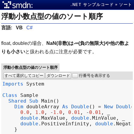
.NET サンプルコード
ソート
浮動小数点型の値のソート順序
言語:
VB
C#
float, doubleの場合、
NaN(非数)は-∞(負の無限大)や他の数よ
りも小さい
と扱われる点に注意が必要です。
浮動小数点型の値のソート順序
すべて選択してコピー
ダウンロード
行番号を表示する
Imports
System
Class
Sample
Shared
Sub
Main
Dim
doubleArray
As
Double
() 
=
New
Double
0.0
, 
1.0
, 
-
1.0
, 
0.01
, 
-
0.01
double
.
MaxValue
, 
double
.
MinValue
double
.
PositiveInfinity
, 
double
.
Negati