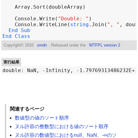
Array
.
Sort
(
doubleArray
Console
.
Write
(
"Double: "
Console
.
WriteLine
(
string
.
Join
(
", "
, 
doub
End
Sub
End
Class
Copyright©
2016
smdn
. Released under the
WTFPL version 2
.
実行結果
関連するページ
数値型の値のソート順序
ヌル許容の整数型における値のソート順序
ヌル許容の数値型におけるnull、NaN、-∞のソ