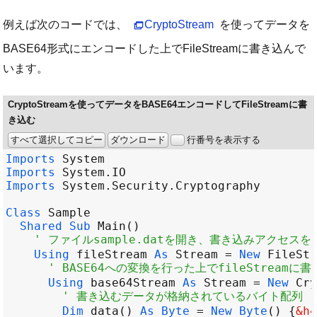
例えば次のコードでは、
CryptoStream
を使ってデータを
BASE64形式にエンコードした上でFileStreamに書き込んで
います。
CryptoStreamを使ってデータをBASE64エンコードしてFileStreamに書
き込む
すべて選択してコピー
ダウンロード
行番号を表示する
Imports
System
Imports
System
.
IO
Imports
System
.
Security
.
Cryptography
Class
Sample
Shared
Sub
Main
' ファイルsample.datを開き、書き込みアクセスを行
Using
fileStream
As
Stream
=
New
FileStr
' BASE64への変換を行った上でfileStreamに書
Using
base64Stream
As
Stream
=
New
Cry
' 書き込むデータが格納されているバイト配列
Dim
data
() 
As
Byte
=
New
Byte
() {
&h4