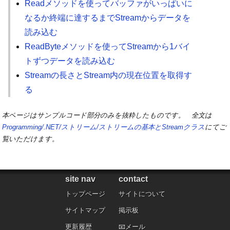
Readメソッドを使ってバッファがいっぱいに
なるか終端に達するまでStreamからデータを
読み込む
ReadByteメソッドを使ってStreamから1バイ
トずつデータを読み込む
Streamの長さとStream内の現在位置を取得す
る
本ページはサンプルコード部分のみを抜粋したものです。 全文は
Programming/.NET/ストリーム/ストリームの基本とStreamクラス
にてご
覧いただけます。
site nav
contact
トップページ
サイトについて
サイトマップ
掲示板
更新履歴
メール