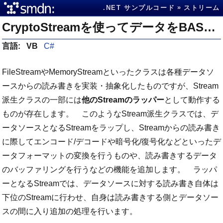
.NET サンプルコード
ストリーム
CryptoStreamを使ってデータをBASE64エンコードしてFileStreamに書き込む
言語:
VB
C#
FileStreamやMemoryStreamといったクラスは各種データソ
ースからの読み書きを実装・抽象化したものですが、Stream
派生クラスの一部には
他のStreamのラッパー
として動作する
ものが存在します。 このようなStream派生クラスでは、デ
ータソースとなるStreamをラップし、Streamからの読み書き
に際してエンコード/デコードや暗号化/復号化などといったデ
ータフォーマットの変換を行うものや、読み書きするデータ
のバッファリングを行うなどの機能を追加します。 ラッパ
ーとなるStreamでは、データソースに対する読み書き自体は
下位のStreamに行わせ、自身は読み書きする側とデータソー
スの間に入り追加の処理を行います。