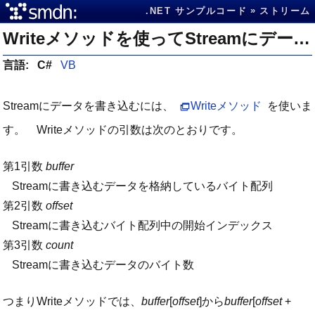
.NET サンプルコード
ストリーム
Writeメソッドを使ってStreamにデータを書き込む
言語:
C#
VB
Streamにデータを書き込むには、
Writeメソッド
を使いま
す。 Writeメソッドの引数は次のとおりです。
第1引数
buffer
Streamに書き込むデータを格納しているバイト配列
第2引数
offset
Streamに書き込むバイト配列中の開始インデックス
第3引数
count
Streamに書き込むデータのバイト数
つまりWriteメソッドでは、
buffer
[
offset
]から
buffer
[
offset
+