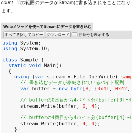
count
- 1]の範囲のデータがStreamに書き込まれることになり
ます。
Writeメソッドを使ってStreamにデータを書き込む
すべて選択してコピー
ダウンロード
行番号を表示する
using
System
using
System
.
IO
class
Sample
static
void
Main
using
 (
var
stream
=
File
.
OpenWrite
(
"samp
// 書き込むデータが格納されているバイト配列
var
buffer
=
new
byte
[
8
] {
0x41
, 
0x42
, 
// bufferの0番目から4バイト分(buffer[0]〜b
stream
.
Write
(
buffer
, 
0
, 
4
// bufferの4番目から4バイト分(buffer[4]〜b
stream
.
Write
(
buffer
, 
4
, 
4