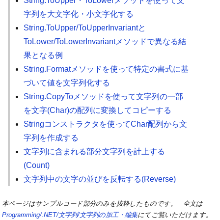
String.ToUpper・ToLowerメソッドを使って文
字列を大文字化・小文字化する
String.ToUpper/ToUpperInvariantと
ToLower/ToLowerInvariantメソッドで異なる結
果となる例
String.Formatメソッドを使って特定の書式に基
づいて値を文字列化する
String.CopyToメソッドを使って文字列の一部
を文字(Char)の配列に変換してコピーする
Stringコンストラクタを使ってChar配列から文
字列を作成する
文字列に含まれる部分文字列を計上する
(Count)
文字列中の文字の並びを反転する(Reverse)
本ページはサンプルコード部分のみを抜粋したものです。 全文は
Programming/.NET/文字列/文字列の加工・編集
にてご覧いただけます。