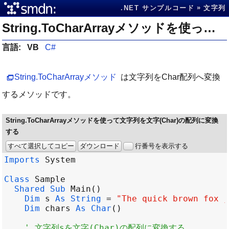
.NET サンプルコード
文字列
String.ToCharArrayメソッドを使って文字列を文字(Char)の配列に変換する
言語:
VB
C#
String.ToCharArrayメソッド
は文字列をChar配列へ変換
するメソッドです。
String.ToCharArrayメソッドを使って文字列を文字(Char)の配列に変換
する
すべて選択してコピー
ダウンロード
行番号を表示する
Imports
System
Class
Sample
Shared
Sub
Main
Dim
s
As
String
=
"The quick brown fox j
Dim
chars
As
Char
' 文字列sを文字(Char)の配列に変換する