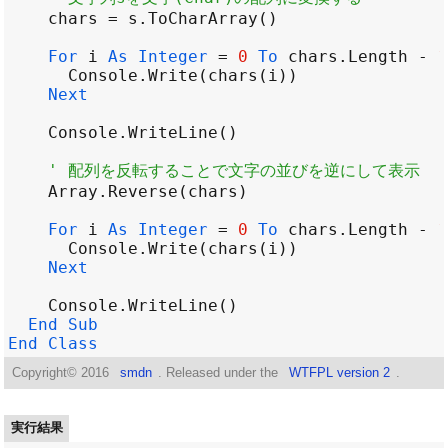
chars
=
s
.
ToCharArray
For
i
As
Integer
=
0
To
chars
.
Length
-
1
Console
.
Write
(
chars
(
i
Next
Console
.
WriteLine
' 配列を反転することで文字の並びを逆にして表示
Array
.
Reverse
(
chars
For
i
As
Integer
=
0
To
chars
.
Length
-
1
Console
.
Write
(
chars
(
i
Next
Console
.
WriteLine
End
Sub
End
Class
Copyright©
2016
smdn
. Released under the
WTFPL version 2
.
実行結果