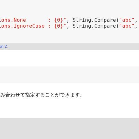
ions.None       : {0}"
, 
String
.
Compare
(
"abc"
,
ions.IgnoreCase : {0}"
, 
String
.
Compare
(
"abc"
,
on 2
.
値を組み合わせて指定することができます。