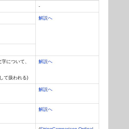
-
解説へ
文字について、
解説へ
して扱われる)
解説へ
解説へ