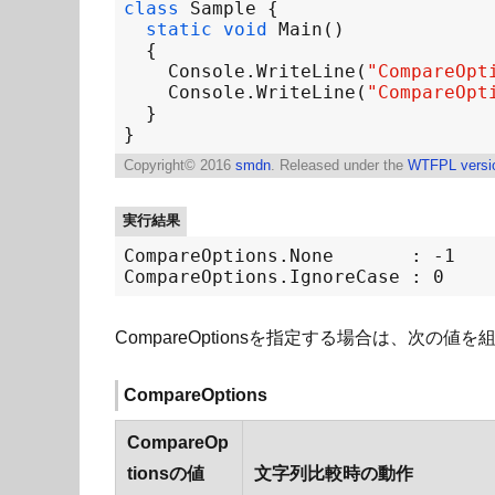
class
Sample
static
void
Main
Console
.
WriteLine
(
"CompareOpt
Console
.
WriteLine
(
"CompareOpt
Copyright©
2016
smdn
. Released under the
WTFPL versi
実行結果
CompareOptions.None       : -1

CompareOptionsを指定する場合は、次の
CompareOptions
CompareOp
tionsの値
文字列比較時の動作