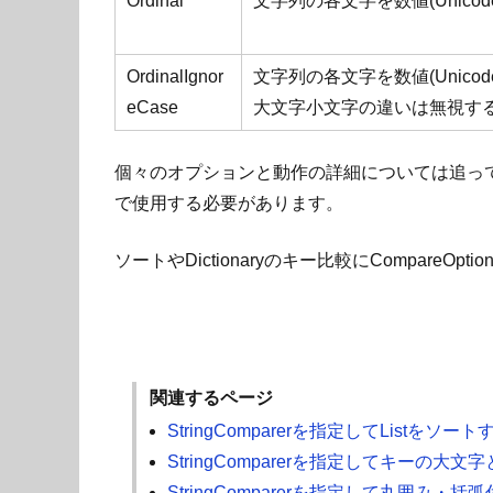
Ordinal
文字列の各文字を数値(Unicode
OrdinalIgnor
文字列の各文字を数値(Unicode
eCase
大文字小文字の違いは無視す
個々のオプションと動作の詳細については追って解説し
で使用する必要があります。
ソートやDictionaryのキー比較にCompareOp
関連するページ
StringComparerを指定してList
StringComparerを指定してキーの大
StringComparerを指定して丸囲