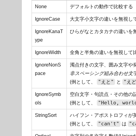
None
デフォルトの動作で比較する
IgnoreCase
大文字小文字の違いを無視し
IgnoreKanaT
ひらがなとカタカナの違いを
ype
IgnoreWidth
全角と半角の違いを無視して
IgnoreNonS
濁点付きの文字、囲み文字や
pace
非スペーシング組み合わせ文
"えと"
"えど
(例として、
と
IgnoreSymb
空白文字・句読点・その他の
"Hello, worl
ols
(例として、
StringSort
ハイフン・アポストロフィが
"can't"
"c
(例として、
は