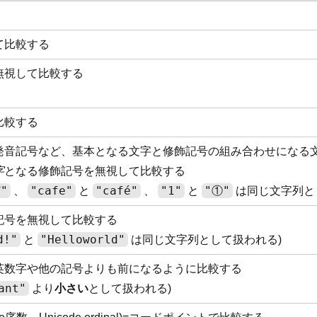
て比較する
無視して比較する
比較する
発音記号など、基本となる文字と修飾記号の組み合わせになる
字
となる修飾記号を無視して比較する
"
"cafe"
"café"
"1"
"①"
、
と
、
と
は同じ文字列と
記号を無視して比較する
d!"
"Helloworld"
と
は同じ文字列として扱われる)
英数字や他の記号よりも前になるように比較する
ant"
より
小さい
として扱われる)