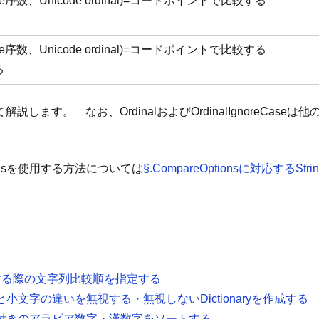
序数、Unicode ordinal)=コードポイントで比較する
序数、Unicode ordinal)=コードポイントで比較する
る
ます。 なお、OrdinalおよびOrdinalIgnoreCas
tionsを使用する方法については
§.CompareOptionsに対応するStri
をソートする際の文字列比較順を指定する
文字と小文字の違いを無視する・無視しないDictionaryを作成する
み・括弧付きのアラビア数字・漢数字をソートする