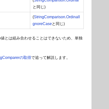
(
StringComparison.Ordinal
と同じ)
(
StringComparison.OrdinalI
gnoreCase
と同じ)
eは他の値とは組み合わせることはできないため、単独
ngComparerの取得
で追って解説します。