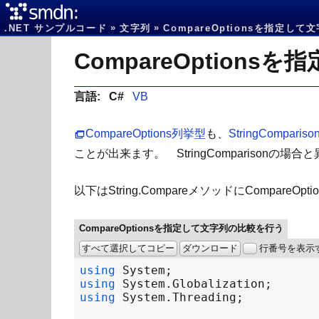
.NET サンプルコード
文字列
CompareOptionsを指定して
CompareOption
言語:
C#
VB
CompareOptions列挙型
も、
StringCompariso
ことが出来ます。 StringComparisonの場合
以下はString.CompareメソッドにCompar
CompareOptionsを指定して文字列の比較を行う
すべて選択してコピー
ダウンロード
行番号を表示
using
System
using
System
.
Globalization
using
System
.
Threading