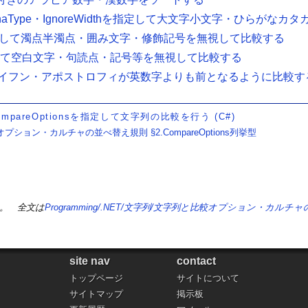
・IgnoreKanaType・IgnoreWidthを指定して大文字小文字・
Spaceを指定して濁点半濁点・囲み文字・修飾記号を無視して比較する
bolsを指定して空白文字・句読点・記号等を無視して比較する
rtを指定してハイフン・アポストロフィが英数字よりも前となるように比較す
ompareOptionsを指定して文字列の比較を行う (C#)
比較オプション・カルチャの並べ替え規則 §2.CompareOptions列挙型
。 全文は
Programming/.NET/文字列/文字列と比較オプション・カル
site nav
contact
トップページ
サイトについて
サイトマップ
掲示板