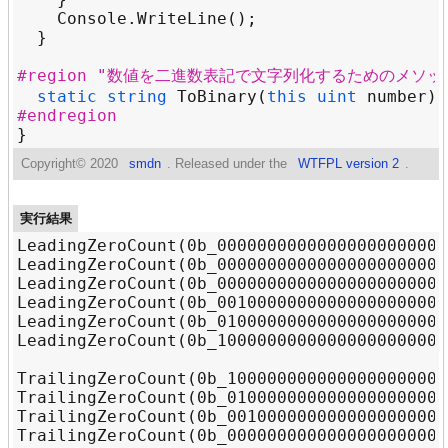
Console
.
WriteLine
#region "数値を二進数表記で文字列化するためのメソッ
static
string
ToBinary
(
this
uint
number
) 
#endregion
Copyright©
2020
smdn
. Released under the
WTFPL version 2
.
実行結果
LeadingZeroCount(0b_00000000000000000000000
LeadingZeroCount(0b_00000000000000000000000
LeadingZeroCount(0b_00000000000000000000000
LeadingZeroCount(0b_00100000000000000000000
LeadingZeroCount(0b_01000000000000000000000
LeadingZeroCount(0b_10000000000000000000000
TrailingZeroCount(0b_1000000000000000000000
TrailingZeroCount(0b_0100000000000000000000
TrailingZeroCount(0b_0010000000000000000000
TrailingZeroCount(0b_0000000000000000000000