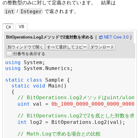
の整数型のみに対して定義されています。 結果は
int
Integer
/
で返されます。
VB
C#
BitOperations.Log2メソッドで2進対数を求める
.NET Core 3.0
別ウィンドウで開く
すべて選択してコピー
ダウンロード
行番号を表示する
using
System
using
System
.
Numerics
static
class
Sample
static
void
Main
// BitOperations.Log2メソッドはuint/u
uint
val
=
0b_1000_0000_0000_0000_0000_
// BitOperations.Log2で2を底とした対数を求
int
log2
=
BitOperations
.
Log2
(
val
// Math.Logで求める場合との比較