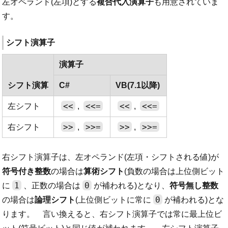
左オペランド(左項)とする
複合代入演算子
も用意されていま
す。
シフト演算子
演算子
シフト演算
C#
VB(7.1以降)
<<
<<=
<<
<<=
左シフト
,
,
>>
>>=
>>
>>=
右シフト
,
,
右シフト演算子は、左オペランド(左項・シフトされる値)が
符号付き整数
の場合は
算術シフト
(負数の場合は上位側ビット
1
0
に
、正数の場合は
が補われる)となり、
符号無し整数
0
の場合は
論理シフト
(上位側ビットに常に
が補われる)とな
ります。 言い換えると、右シフト演算子では常に最上位ビ