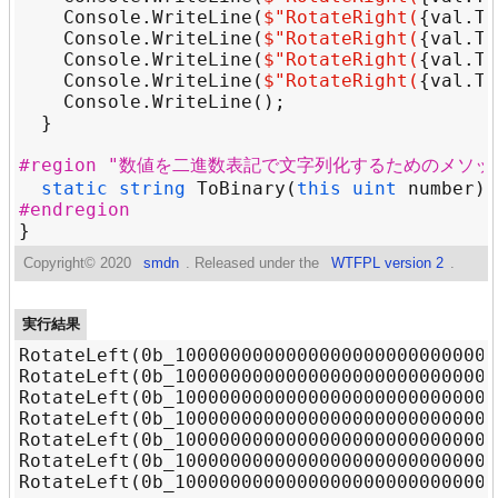
Console
.
WriteLine
(
$"
RotateRight(
{
val
.
To
Console
.
WriteLine
(
$"
RotateRight(
{
val
.
To
Console
.
WriteLine
(
$"
RotateRight(
{
val
.
To
Console
.
WriteLine
(
$"
RotateRight(
{
val
.
To
Console
.
WriteLine
#region "数値を二進数表記で文字列化するためのメソッ
static
string
ToBinary
(
this
uint
number
) 
#endregion
Copyright©
2020
smdn
. Released under the
WTFPL version 2
.
実行結果
RotateLeft(0b_10000000000000000000000000000
RotateLeft(0b_10000000000000000000000000000
RotateLeft(0b_10000000000000000000000000000
RotateLeft(0b_10000000000000000000000000000
RotateLeft(0b_10000000000000000000000000000
RotateLeft(0b_10000000000000000000000000000
RotateLeft(0b_10000000000000000000000000000