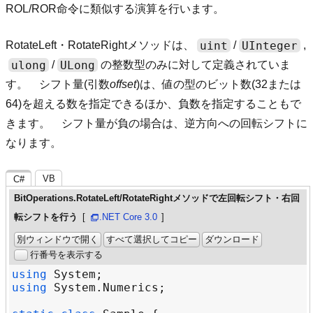
ROL/ROR命令に類似する演算を行います。
uint
UInteger
RotateLeft・RotateRightメソッドは、
/
,
ulong
ULong
/
の整数型のみに対して定義されていま
す。 シフト量(引数
offset
)は、値の型のビット数(32または
64)を超える数を指定できるほか、負数を指定することもで
きます。 シフト量が負の場合は、逆方向への回転シフトに
なります。
VB
C#
BitOperations.RotateLeft/RotateRightメソッドで左回転シフト・右回
転シフトを行う
.NET Core 3.0
別ウィンドウで開く
すべて選択してコピー
ダウンロード
行番号を表示する
using
System
using
System
.
Numerics