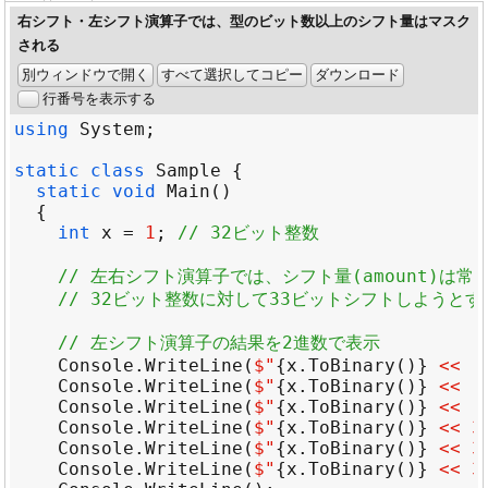
右シフト・左シフト演算子では、型のビット数以上のシフト量はマスク
される
別ウィンドウで開く
すべて選択してコピー
ダウンロード
行番号を表示する
using
System
static
class
Sample
static
void
Main
int
x
=
1
; 
// 32ビット整数
// 左右シフト演算子では、シフト量(amount)
// 32ビット整数に対して33ビットシフトしようとすると
// 左シフト演算子の結果を2進数で表示
Console
.
WriteLine
(
$"
{
x
.
ToBinary
()}
 <<  
Console
.
WriteLine
(
$"
{
x
.
ToBinary
()}
 <<  
Console
.
WriteLine
(
$"
{
x
.
ToBinary
()}
 <<  
Console
.
WriteLine
(
$"
{
x
.
ToBinary
()}
 << 3
Console
.
WriteLine
(
$"
{
x
.
ToBinary
()}
 << 3
Console
.
WriteLine
(
$"
{
x
.
ToBinary
()}
 << 3