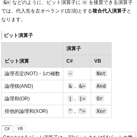
&=
=
などのように、ビット演算子に
を後置できる演算子
では、代入先を左オペランド(左項)とする
複合代入演算子
と
なります。
ビット演算子
演算子
ビット演算
C#
VB
~
Not
論理否定(NOT)・1の補数
&
&=
And
論理積(AND)
,
|
|=
Or
論理和(OR)
,
^
^=
Xor
排他的論理和(XOR)
,
VB
C#