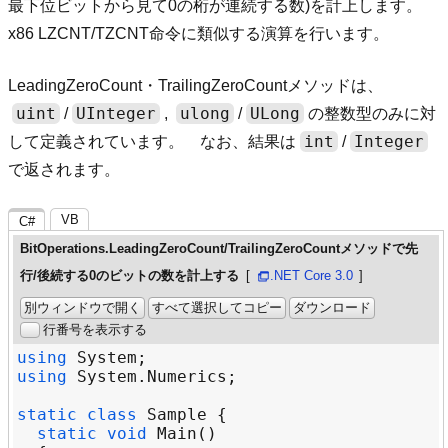
最下位ビットから見て0の桁が連続する数)を計上します。
x86 LZCNT/TZCNT命令に類似する演算を行います。
LeadingZeroCount・TrailingZeroCountメソッドは、
uint
UInteger
ulong
ULong
/
,
/
の整数型のみに対
int
Integer
して定義されています。 なお、結果は
/
で返されます。
VB
C#
BitOperations.LeadingZeroCount/TrailingZeroCountメソッドで先
行/後続する0のビットの数を計上する
.NET Core 3.0
別ウィンドウで開く
すべて選択してコピー
ダウンロード
行番号を表示する
using
System
using
System
.
Numerics
static
class
Sample
static
void
Main