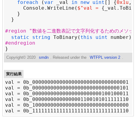
foreach
 (
var
_val
in
new
uint
[] {
0x1u
, 
Console
.
WriteLine
(
$"
val = 
{
_val
.
ToBin
#region "数値を二進数表記で文字列化するためのメソッ
static
string
ToBinary
(
this
uint
number
) 
#endregion
Copyright©
2020
smdn
. Released under the
WTFPL version 2
.
実行結果
val = 0b_00000000000000000000000000000001	BitOperations.Log2(val) = 0	Math.Log(val, 2) = 0

val = 0b_00000000000000000000000000000101	BitOperations.Log2(val) = 2	Math.Log(val, 2) = 2.321928094887362

val = 0b_00000000000000000000000100100011	BitOperations.Log2(val) = 8	Math.Log(val, 2) = 8.184875342908285

val = 0b_00000000000000001100101011111110	BitOperations.Log2(val) = 15	Math.Log(val, 2) = 15.665280393678295

val = 0b_10000000000000000000000000000000	BitOperations.Log2(val) = 31	Math.Log(val, 2) = 31.000000000000004
