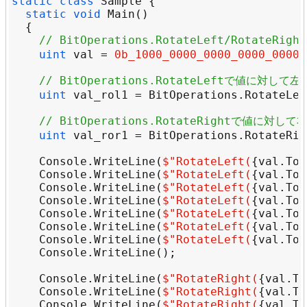
static
class
Sample
static
void
Main
// BitOperations.RotateLeft/Rotate
uint
val
=
0b_1000_0000_0000_0000_0000_
// BitOperations.RotateLeftで値に対し
uint
val_rol1
=
BitOperations
.
RotateLef
// BitOperations.RotateRightで値に対
uint
val_ror1
=
BitOperations
.
RotateRig
Console
.
WriteLine
(
$"
RotateLeft(
{
val
.
ToB
Console
.
WriteLine
(
$"
RotateLeft(
{
val
.
ToB
Console
.
WriteLine
(
$"
RotateLeft(
{
val
.
ToB
Console
.
WriteLine
(
$"
RotateLeft(
{
val
.
ToB
Console
.
WriteLine
(
$"
RotateLeft(
{
val
.
ToB
Console
.
WriteLine
(
$"
RotateLeft(
{
val
.
ToB
Console
.
WriteLine
(
$"
RotateLeft(
{
val
.
ToB
Console
.
WriteLine
Console
.
WriteLine
(
$"
RotateRight(
{
val
.
To
Console
.
WriteLine
(
$"
RotateRight(
{
val
.
To
Console
.
WriteLine
(
$"
RotateRight(
{
val
.
To