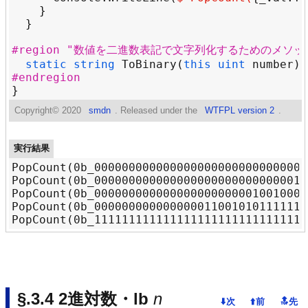
#region "数値を二進数表記で文字列化するためのメソッ
static
string
ToBinary
(
this
uint
number
) 
#endregion
Copyright©
2020
smdn
. Released under the
WTFPL version 2
.
実行結果
PopCount(0b_0000000000000000000000000000000
PopCount(0b_0000000000000000000000000000010
PopCount(0b_0000000000000000000000010010001
PopCount(0b_0000000000000000110010101111111
2進対数・lb
n