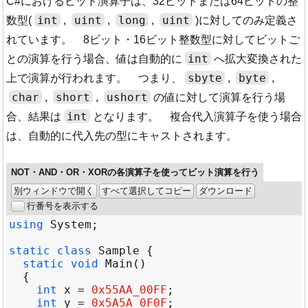
C#におけるビット演算子は、32ビットまたは64ビットの整
int
uint
long
uint
数型(
,
,
,
)に対してのみ定義さ
れています。 8ビット・16ビット整数型に対してビットご
int
との演算を行う場合、値は自動的に
へ拡大変換された
sbyte
byte
上で演算が行われます。 つまり、
,
,
char
short
ushort
,
,
の値に対して演算を行う場
int
合、結果は
となります。 複合代入演算子を使う場合
は、自動的に代入先の型にキャストされます。
NOT・AND・OR・XORの各演算子を使ってビット演算を行う
別ウィンドウで開く
すべて選択してコピー
ダウンロード
行番号を表示する
using
System
static
class
Sample
static
void
Main
int
x
=
0x55AA_00FF
int
y
=
0x5A5A_0F0F