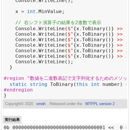
Console
.
WriteLine
x
=
int
.
MinValue
// 右シフト演算子の結果を2進数で表示
Console
.
WriteLine
(
$"
{
x
.
ToBinary
()}
 >>  
Console
.
WriteLine
(
$"
{
x
.
ToBinary
()}
 >>  
Console
.
WriteLine
(
$"
{
x
.
ToBinary
()}
 >>  
Console
.
WriteLine
(
$"
{
x
.
ToBinary
()}
 >> 3
Console
.
WriteLine
(
$"
{
x
.
ToBinary
()}
 >> 3
Console
.
WriteLine
(
$"
{
x
.
ToBinary
()}
 >> 3
Console
.
WriteLine
#region "数値を二進数表記で文字列化するためのメソッ
static
string
ToBinary
(
this
int
number
) =
#endregion
Copyright©
2020
smdn
. Released under the
WTFPL version 2
.
実行結果
0b_00000000000000000000000000000001 <<  0 = 