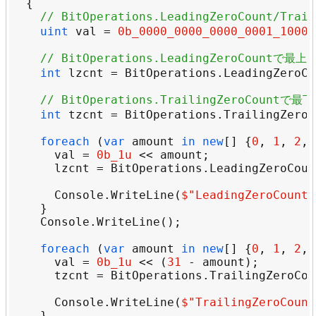
// BitOperations.LeadingZeroCount/
uint
val
=
0b_0000_0000_0000_0001_1000_
// BitOperations.LeadingZeroCou
int
lzcnt
=
BitOperations
.
LeadingZeroCo
// BitOperations.TrailingZeroCo
int
tzcnt
=
BitOperations
.
TrailingZeroC
foreach
 (
var
amount
in
new
[] {
0
, 
1
, 
2
, 
val
=
0b_1u
<<
amount
lzcnt
=
BitOperations
.
LeadingZeroCoun
Console
.
WriteLine
(
$"
LeadingZeroCount(
Console
.
WriteLine
foreach
 (
var
amount
in
new
[] {
0
, 
1
, 
2
, 
val
=
0b_1u
<<
 (
31
-
amount
tzcnt
=
BitOperations
.
TrailingZeroCou
Console
.
WriteLine
(
$"
TrailingZeroCount