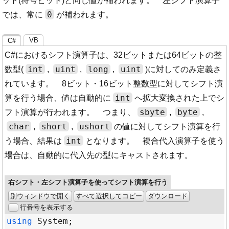
ット(符号ビット)と同じ値が補われます。 左シフト演算子
0
では、常に
が補われます。
VB
C#
C#におけるシフト演算子は、32ビットまたは64ビットの整
int
uint
long
uint
数型(
,
,
,
)に対してのみ定義さ
れています。 8ビット・16ビット整数型に対してシフト演
int
算を行う場合、値は自動的に
へ拡大変換された上でシ
sbyte
byte
フト演算が行われます。 つまり、
,
,
char
short
ushort
,
,
の値に対してシフト演算を行
int
う場合、結果は
となります。 複合代入演算子を使う
場合は、自動的に代入先の型にキャストされます。
右シフト・左シフト演算子を使ってシフト演算を行う
別ウィンドウで開く
すべて選択してコピー
ダウンロード
行番号を表示する
using
System