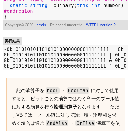
static
string
ToBinary
(
this
int
number
) =
#endregion
Copyright©
2020
smdn
. Released under the
WTFPL version 2
.
実行結果
~0b_01010101101010100000000011111111 = 0b_10
0b_01010101101010100000000011111111 | 0b_01
0b_01010101101010100000000011111111 & 0b_01
bool
Boolean
上記の演算子を
・
に対して使用
すると、ビットごとの演算ではなく単一のブール値
に対する演算を行う
論理演算子
となります。 ただ
しVBでは、ブール値に対して論理積・論理和を求
AndAlso
OrElse
める場合は通常
・
演算子を使