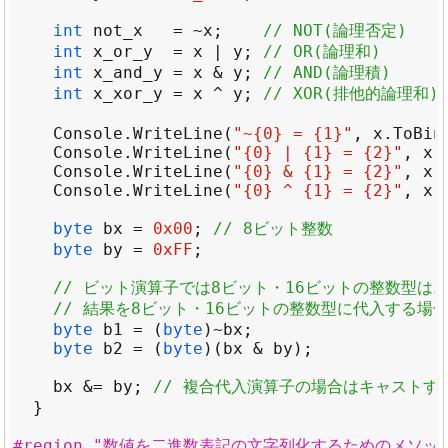
int
not_x
=
~
x
;    
// NOT(論理否定)
int
x_or_y
=
x
|
y
; 
// OR(論理和)
int
x_and_y
=
x
&
y
; 
// AND(論理積)
int
x_xor_y
=
x
^
y
; 
// XOR(排他的論理和)
Console
.
WriteLine
(
"~{0} = {1}"
, 
x
.
ToBin
Console
.
WriteLine
(
"{0} | {1} = {2}"
, 
x
.
Console
.
WriteLine
(
"{0} & {1} = {2}"
, 
x
.
Console
.
WriteLine
(
"{0} ^ {1} = {2}"
, 
x
.
byte
bx
=
0x00
; 
// 8ビット整数
byte
by
=
0xFF
// ビット演算子では8ビット・16ビットの整数型は
// 結果を8ビット・16ビットの整数型に代入する場
byte
b1
=
 (
byte
)
~
bx
byte
b2
=
 (
byte
)(
bx
&
by
bx
&=
by
; 
// 複合代入演算子の場合はキャストす
#region "数値を二進数表記の文字列化するためのメソッ