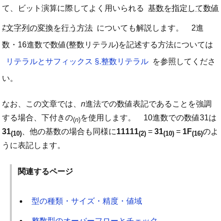
て、ビット演算に際してよく用いられる
基数を指定して数値
⇄文字列の変換を行う方法
についても解説します。 2進
数・16進数で数値(整数リテラル)を記述する方法については
リテラルとサフィックス §.整数リテラル
を参照してくださ
い。
なお、この文章では、
n
進法での数値表記であることを強調
する場合、下付きの
を使用します。 10進数での数値31は
(
n
)
31
、他の基数の場合も同様に
11111
=
31
=
1F
のよ
(10)
(2)
(10)
(16)
うに表記します。
関連するページ
型の種類・サイズ・精度・値域
整数型のオーバーフローとチェック