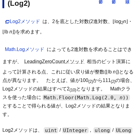
(Log2)
Log2メソッド
は、2を底とした対数(2進対数、⌊log
n
⌋・
2
⌊lb
n
⌋)を求めます。
Math.Logメソッド
によっても2進対数を求めることはでき
ますが、
LeadingZeroCountメソッド
相当のビット演算に
よって計算される点、これに従い戻り値が整数(⌊lb
n
⌋)となる
点が異なります。 たとえば、値が100
から111
の場合、
(2)
(2)
Log2メソッドの結果はすべて2
となります。 Mathクラ
(10)
Math.Floor(Math.Log(2.0, 
n
))
スを使った場合に
とすることで得られる値が、Log2メソッドの結果となりま
す。
uint
UInteger
ulong
ULong
Log2メソッドは、
/
,
/