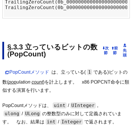
TrailingZeroCount(0b_0000000000000000000000
TrailingZeroCount(0b_0000000000000000000000
立っているビットの数
(PopCount)
1
PopCountメソッド
は、立っている(
である)ビットの
数(
pop
ulation
count
)を計上します。 x86 POPCNT命令に類
似する演算を行います。
uint
UInteger
PopCountメソッドは、
/
,
ulong
ULong
/
の整数型のみに対して定義されていま
int
Integer
す。 なお、結果は
/
で返されます。