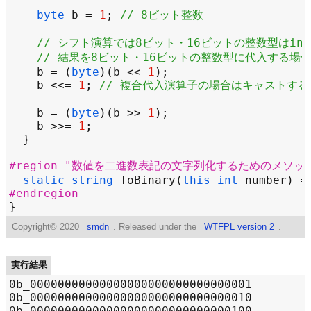
byte
b
=
1
; 
// 8ビット整数
// シフト演算では8ビット・16ビットの整数型はi
// 結果を8ビット・16ビットの整数型に代入する場
b
=
 (
byte
)(
b
<<
1
b
<<=
1
; 
// 複合代入演算子の場合はキャストす
b
=
 (
byte
)(
b
>>
1
b
>>=
1
#region "数値を二進数表記の文字列化するためのメソッ
static
string
ToBinary
(
this
int
number
) =
#endregion
Copyright©
2020
smdn
. Released under the
WTFPL version 2
.
実行結果
0b_00000000000000000000000000000001

0b_00000000000000000000000000000010

0b_00000000000000000000000000000100
