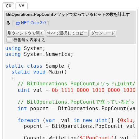
VB
C#
BitOperations.PopCountメソッドで立っているビットの数を計上す
る
.NET Core 3.0
別ウィンドウで開く
すべて選択してコピー
ダウンロード
行番号を表示する
using
System
using
System
.
Numerics
static
class
Sample
static
void
Main
// BitOperations.PopCountメソッドはui
uint
val
=
0b_1111_0000_1010_0000_1000_
// BitOperations.PopCountで立っている
int
popcnt
=
BitOperations
.
PopCount
(
val
foreach
 (
var
_val
in
new
uint
[] {
0x1u
, 
popcnt
=
BitOperations
.
PopCount
(
_val
Console
.
WriteLine
(
$"
PopCount(
{
_val
.
To