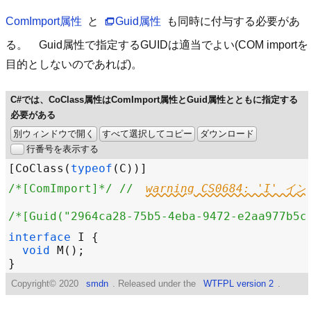
ComImport属性
と
Guid属性
も同時に付与する必要があ
る。 Guid属性で指定するGUIDは適当でよい(COM importを
目的としないのであれば)。
C#では、CoClass属性はComImport属性とGuid属性とともに指定する
必要がある
別ウィンドウで開く
すべて選択してコピー
ダウンロード
行番号を表示する
[
CoClass
(
typeof
(
C
/*[ComImport]*/
// 
warning CS0684: 'I'
/*[Guid("2964ca28-75b5-4eba-9472-e2aa977b5c
interface
I
void
M
Copyright©
2020
smdn
. Released under the
WTFPL version 2
.