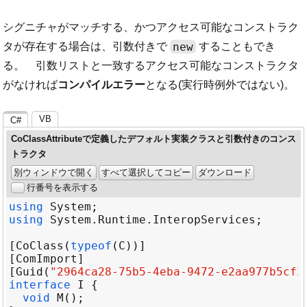
シグニチャがマッチする、かつアクセス可能なコンストラク
new
タが存在する場合は、引数付きで
することもでき
る。 引数リストと一致するアクセス可能なコンストラクタ
がなければ
コンパイルエラー
となる(実行時例外ではない)。
VB
C#
CoClassAttributeで定義したデフォルト実装クラスと引数付きのコンス
トラクタ
別ウィンドウで開く
すべて選択してコピー
ダウンロード
行番号を表示する
using
System
using
System
.
Runtime
.
InteropServices
[
CoClass
(
typeof
(
C
[
ComImport
[
Guid
(
"2964ca28-75b5-4eba-9472-e2aa977b5cf3
interface
I
void
M