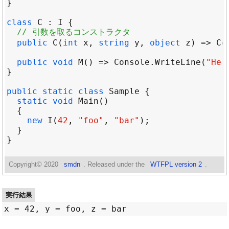
class
C
 : 
I
// 引数を取るコンストラクタ
public
C
(
int
x
, 
string
y
, 
object
z
) => 
Co
public
void
M
() => 
Console
.
WriteLine
(
"Hel
public
static
class
Sample
static
void
Main
new
I
(
42
, 
"foo"
, 
"bar"
Copyright©
2020
smdn
. Released under the
WTFPL version 2
.
実行結果