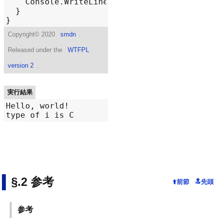
Console
.
WriteLine
(
$"
type of 
{
nameof
(
i
)}
Copyright©
2020
smdn
.
Released under the
WTFPL
version 2
.
実行結果
Hello, world!

参考
参考