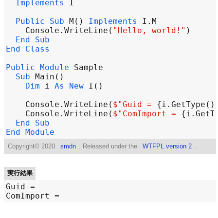
Implements
I
Public
Sub
M
() 
Implements
I
.
M
Console
.
WriteLine
(
"Hello, world!"
End
Sub
End
Class
Public
Module
Sample
Sub
Main
Dim
i
As
New
I
Console
.
WriteLine
(
$"
Guid = 
{
i
.
GetType
()
Console
.
WriteLine
(
$"
ComImport = 
{
i
.
GetT
End
Sub
End
Module
Copyright©
2020
smdn
. Released under the
WTFPL version 2
.
実行結果
Guid = 
