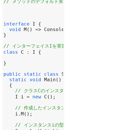
// メソッドのデフォルト実装を持つインターフェイス
interface
I
void
M
() => 
Console
.
WriteLine
(
"Hello, wor
// インターフェイスIを実装するクラス
class
C
 : 
I
public
static
class
Sample
static
void
Main
// クラスCのインスタンスを作成し、インターフェイ
I
i
=
new
C
// 作成したインスタンスのメソッドMを呼び出す
i
.
M
// インスタンスiの型情報を取得する