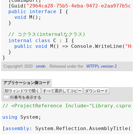
  [
ComImport
  [
Guid
(
"2964ca28-75b5-4eba-9472-e2aa977b5cf
public
interface
I
void
M
// コクラス(internalなクラス)
internal
class
C
 : 
I
public
void
M
() => 
Console
.
WriteLine
(
"He
Copyright©
2020
smdn
. Released under the
WTFPL version 2
.
アプリケーション側コード
別ウィンドウで開く
すべて選択してコピー
ダウンロード
行番号を表示する
// <ProjectReference Include="Library.csproj
using
System
[
assembly
: 
System
.
Reflection
.
AssemblyTitle
(
"