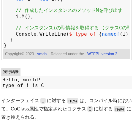
// 作成したインスタンスのメソッドMを呼び出す
i
.
M
// インスタンスiの型情報を取得する (クラスCの
Console
.
WriteLine
(
$"
type of 
{
nameof
(
i
)}
Copyright©
2020
smdn
. Released under the
WTFPL version 2
.
実行結果
Hello, world!

I
new
インターフェイス
に対する
は、コンパイル時におい
C
new
て、CoClass属性で指定されたコクラス
に対する
に
置き換えられる。