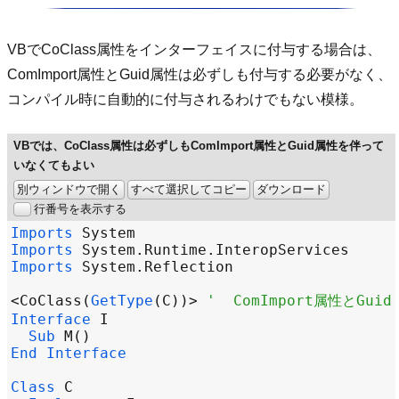
VBでCoClass属性をインターフェイスに付与する場合は、
ComImport属性とGuid属性は必ずしも付与する必要がなく、
コンパイル時に自動的に付与されるわけでもない模様。
VBでは、CoClass属性は必ずしもComImport属性とGuid属性を伴って
いなくてもよい
別ウィンドウで開く
すべて選択してコピー
ダウンロード
行番号を表示する
Imports
System
Imports
System
.
Runtime
.
InteropServices
Imports
System
.
Reflection
<
CoClass
(
GetType
(
C
))
>
'  ComImport属性とG
Interface
I
Sub
M
End
Interface
Class
C