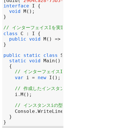
[
Guid
(
"2964ca28-75b5-4eba-9472-e2aa977b5cf3
interface
I
void
M
// インターフェイスIを実装するクラス
class
C
 : 
I
public
void
M
() => 
Console
.
WriteLine
(
"Hel
public
static
class
Sample
static
void
Main
// インターフェイスIに対してnewする
var
i
=
new
I
// 作成したインスタンスのメソッドMを呼び出す
i
.
M
// インスタンスiの型情報を取得する
Console
.
WriteLine
(
$"
type of 
{
nameof
(
i
)}