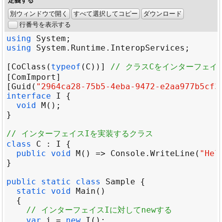
定義する
別ウィンドウで開く
すべて選択してコピー
ダウンロード
行番号を表示する
using
System
using
System
.
Runtime
.
InteropServices
[
CoClass
(
typeof
(
C
))] 
// クラスCをインターフェイ
[
ComImport
[
Guid
(
"2964ca28-75b5-4eba-9472-e2aa977b5cf3
interface
I
void
M
// インターフェイスIを実装するクラス
class
C
 : 
I
public
void
M
() => 
Console
.
WriteLine
(
"Hel
public
static
class
Sample
static
void
Main
// インターフェイスIに対してnewする
var
i
=
new
I