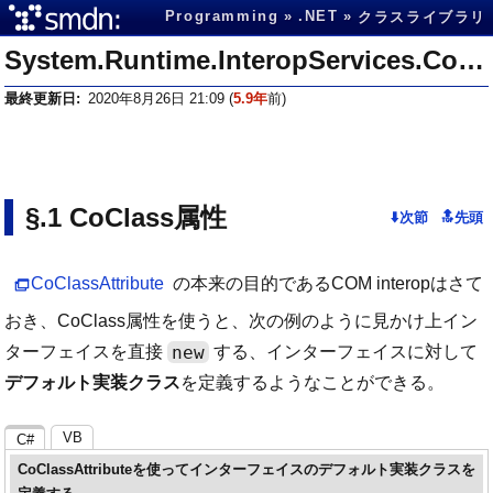
Programming
.NET
クラスライブラリ
System.Runtime.InteropServices.CoClassAttribute
最終更新日
2020年8月26日 21:09
(
5.9年
前)
CoClass属性
CoClassAttribute
の本来の目的であるCOM interopはさて
おき、CoClass属性を使うと、次の例のように見かけ上イン
new
ターフェイスを直接
する、インターフェイスに対して
デフォルト実装クラス
を定義するようなことができる。
VB
C#
CoClassAttributeを使ってインターフェイスのデフォルト実装クラスを