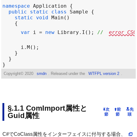
namespace
Application
public
static
class
Sample
static
void
Main
var
i
=
new
Library
.
I
(); 
// 
error C
i
.
M
Copyright©
2020
smdn
. Released under the
WTFPL version 2
.
ComImport属性と
Guid属性
C#でCoClass属性をインターフェイスに付与する場合、