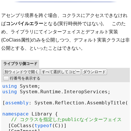
アセンブリ境界を跨ぐ場合、コクラスにアクセスできなけれ
ば
コンパイルエラー
となる(実行時例外ではない)。 このた
め、ライブラリにてインターフェイスとデフォルト実装
(CoClass属性)のみを公開しつつ、デフォルト実装クラスは非
公開とする、といったことはできない。
ライブラリ側コード
別ウィンドウで開く
すべて選択してコピー
ダウンロード
行番号を表示する
using
System
using
System
.
Runtime
.
InteropServices
[
assembly
: 
System
.
Reflection
.
AssemblyTitle
(
"
namespace
Library
// コクラスを指定したpublicなインターフェイス
  [
CoClass
(
typeof
(
C