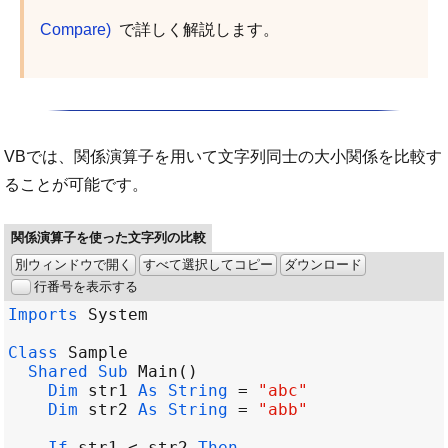
Compare)
で詳しく解説します。
VBでは、関係演算子を用いて文字列同士の大小関係を比較す
ることが可能です。
関係演算子を使った文字列の比較
別ウィンドウで開く
すべて選択してコピー
ダウンロード
行番号を表示する
Imports
System
Class
Sample
Shared
Sub
Main
Dim
str1
As
String
=
"abc"
Dim
str2
As
String
=
"abb"
If
str1
<
str2
Then