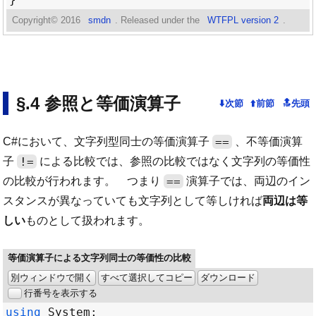
Copyright©
2016
smdn
. Released under the
WTFPL version 2
.
参照と等価演算子
==
C#において、文字列型同士の等価演算子
、不等価演算
!=
子
による比較では、参照の比較ではなく文字列の等価性
==
の比較が行われます。 つまり
演算子では、両辺のイン
スタンスが異なっていても文字列として等しければ
両辺は等
しい
ものとして扱われます。
等価演算子による文字列同士の等価性の比較
別ウィンドウで開く
すべて選択してコピー
ダウンロード
行番号を表示する
using
System