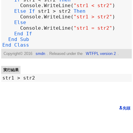
Console
.
WriteLine
(
"str1 < str2"
Else If
str1
>
str2
Then
Console
.
WriteLine
(
"str1 > str2"
Else
Console
.
WriteLine
(
"str1 = str2"
End
If
End
Sub
End
Class
Copyright©
2016
smdn
. Released under the
WTFPL version 2
.
実行結果