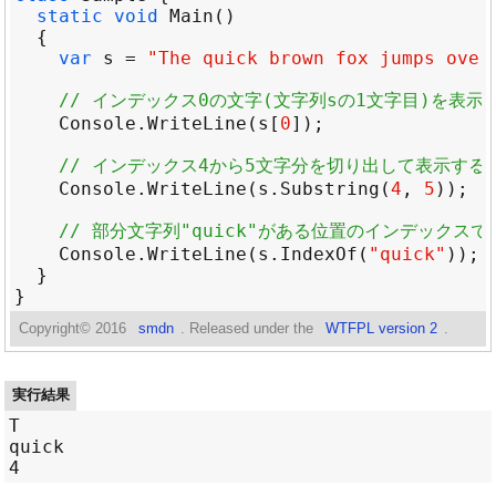
static
void
Main
var
s
=
"The quick brown fox jumps over
// インデックス0の文字(文字列sの1文字目)を表示
Console
.
WriteLine
(
s
[
0
// インデックス4から5文字分を切り出して表示する
Console
.
WriteLine
(
s
.
Substring
(
4
, 
5
// 部分文字列"quick"がある位置のインデックス
Console
.
WriteLine
(
s
.
IndexOf
(
"quick"
Copyright©
2016
smdn
. Released under the
WTFPL version 2
.
実行結果
T

quick
