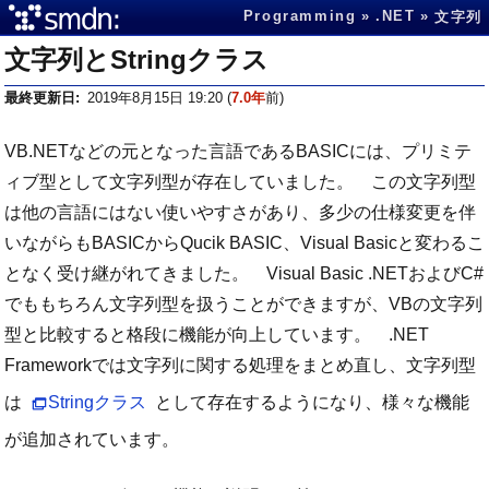
Programming
.NET
文字列
文字列とStringクラス
最終更新日
2019年8月15日 19:20
(
7.0年
前)
VB.NETなどの元となった言語であるBASICには、プリミテ
ィブ型として文字列型が存在していました。 この文字列型
は他の言語にはない使いやすさがあり、多少の仕様変更を伴
いながらもBASICからQucik BASIC、Visual Basicと変わるこ
となく受け継がれてきました。 Visual Basic .NETおよびC#
でももちろん文字列型を扱うことができますが、VBの文字列
型と比較すると格段に機能が向上しています。 .NET
Frameworkでは文字列に関する処理をまとめ直し、文字列型
は
Stringクラス
として存在するようになり、様々な機能
が追加されています。