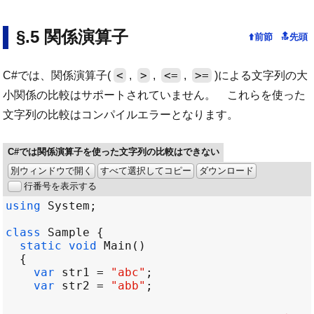
関係演算子
<
>
<=
>=
C#では、関係演算子(
,
,
,
)による文字列の大
小関係の比較はサポートされていません。 これらを使った
文字列の比較はコンパイルエラーとなります。
C#では関係演算子を使った文字列の比較はできない
別ウィンドウで開く
すべて選択してコピー
ダウンロード
行番号を表示する
using
System
class
Sample
static
void
Main
var
str1
=
"abc"
var
str2
=
"abb"