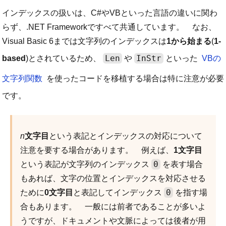
インデックスの扱いは、C#やVBといった言語の違いに関わ
らず、.NET Frameworkですべて共通しています。 なお、
Visual Basic 6までは文字列のインデックスは
1から始まる
(
1-
Len
InStr
based
)とされているため、
や
といった
VBの
文字列関数
を使ったコードを移植する場合は特に注意が必要
です。
n
文字目
という表記とインデックスの対応について
注意を要する場合があります。 例えば、
1文字目
0
という表記が文字列のインデックス
を表す場合
もあれば、文字の位置とインデックスを対応させる
0
ために
0文字目
と表記してインデックス
を指す場
合もあります。 一般には前者であることが多いよ
うですが、ドキュメントや文脈によっては後者が用