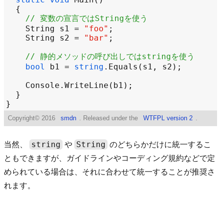
// 変数の宣言ではStringを使う
String
s1
=
"foo"
String
s2
=
"bar"
// 静的メソッドの呼び出しではstringを使う
bool
b1
=
string
.
Equals
(
s1
, 
s2
Console
.
WriteLine
(
b1
Copyright©
2016
smdn
. Released under the
WTFPL version 2
.
string
String
当然、
や
のどちらかだけに統一するこ
ともできますが、ガイドラインやコーディング規約などで定
められている場合は、それに合わせて統一することが推奨さ
れます。