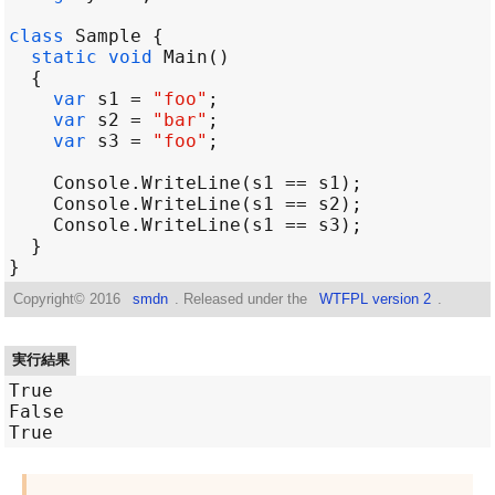
class
Sample
static
void
Main
var
s1
=
"foo"
var
s2
=
"bar"
var
s3
=
"foo"
Console
.
WriteLine
(
s1
==
s1
Console
.
WriteLine
(
s1
==
s2
Console
.
WriteLine
(
s1
==
s3
Copyright©
2016
smdn
. Released under the
WTFPL version 2
.
実行結果
True

False
