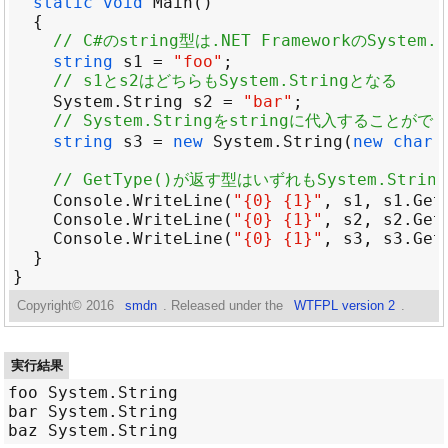
static
void
Main
// C#のstring型は.NET FrameworkのSyste
string
s1
=
"foo"
// s1とs2はどちらもSystem.Stringとなる
System
.
String
s2
=
"bar"
// System.Stringをstringに代入することが
string
s3
=
new
System
.
String
(
new
char
[
// GetType()が返す型はいずれもSystem.Strin
Console
.
WriteLine
(
"{0} {1}"
, 
s1
, 
s1
.
Get
Console
.
WriteLine
(
"{0} {1}"
, 
s2
, 
s2
.
Get
Console
.
WriteLine
(
"{0} {1}"
, 
s3
, 
s3
.
Get
Copyright©
2016
smdn
. Released under the
WTFPL version 2
.
実行結果
foo System.String

bar System.String
