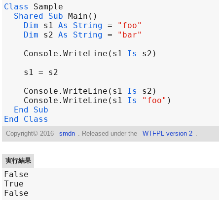
Class
Sample
Shared
Sub
Main
Dim
s1
As
String
=
"foo"
Dim
s2
As
String
=
"bar"
Console
.
WriteLine
(
s1
Is
s2
s1
=
s2
Console
.
WriteLine
(
s1
Is
s2
Console
.
WriteLine
(
s1
Is
"foo"
End
Sub
End
Class
Copyright©
2016
smdn
. Released under the
WTFPL version 2
.
実行結果
False

True
