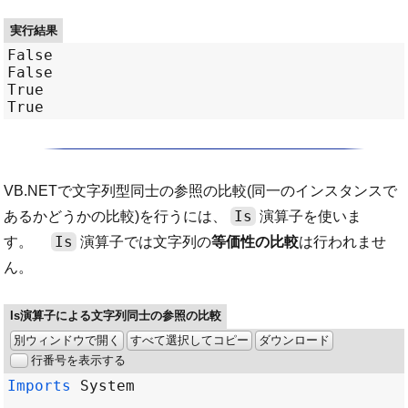
実行結果
False

False

True

VB.NETで文字列型同士の参照の比較(同一のインスタンスで
Is
あるかどうかの比較)を行うには、
演算子を使いま
Is
す。
演算子では文字列の
等価性の比較
は行われませ
ん。
Is演算子による文字列同士の参照の比較
別ウィンドウで開く
すべて選択してコピー
ダウンロード
行番号を表示する
Imports
System