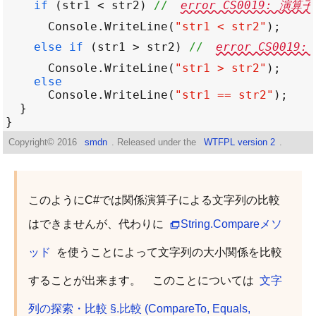
if
 (
str1
<
str2
) 
// 
error CS0019: 演
Console
.
WriteLine
(
"str1 < str2"
else
if
 (
str1
>
str2
) 
// 
error CS001
Console
.
WriteLine
(
"str1 > str2"
else
Console
.
WriteLine
(
"str1 == str2"
Copyright©
2016
smdn
. Released under the
WTFPL version 2
.
このようにC#では関係演算子による文字列の比較
はできませんが、代わりに
String.Compareメソ
ッド
を使うことによって文字列の大小関係を比較
することが出来ます。 このことについては
文字
列の探索・比較 §.比較 (CompareTo, Equals,