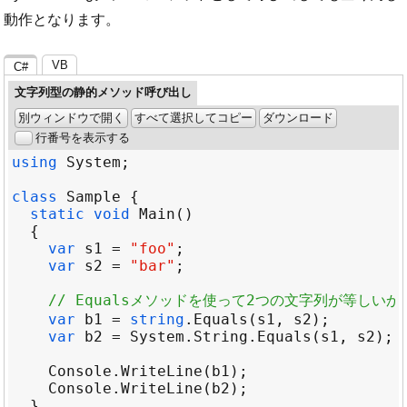
動作となります。
VB
C#
文字列型の静的メソッド呼び出し
別ウィンドウで開く
すべて選択してコピー
ダウンロード
行番号を表示する
using
System
class
Sample
static
void
Main
var
s1
=
"foo"
var
s2
=
"bar"
// Equalsメソッドを使って2つの文字列が等しいか
var
b1
=
string
.
Equals
(
s1
, 
s2
var
b2
=
System
.
String
.
Equals
(
s1
, 
s2
Console
.
WriteLine
(
b1
Console
.
WriteLine
(
b2