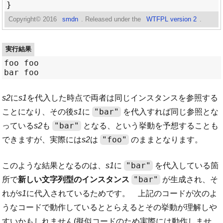
Copyright©
2016
smdn
. Released under the
WTFPL version 2
.
実行結果
foo foo

s2
に
s1
を代入した時点で両者は同じインスタンスを参照する
"bar"
ことになり、その後
s1
に
を代入すれば同じ参照とな
"bar"
っている
s2
も
となる、という挙動を予想することも
"foo"
できますが、実際には
s2
は
のままとなります。
"bar"
このような結果となるのは、
s1
に
を代入している箇
"bar"
所で
新しい文字列型のインスタンス
が生成され、そ
れが
s1
に代入されているためです。 上記のコードが次のよ
うなコードで動作しているととらえるとその挙動が理解しや
すいかもしれません(擬似コードのため実際には動作しませ