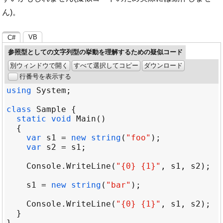
ん)。
VB
C#
参照型としての文字列型の挙動を理解するための疑似コード
別ウィンドウで開く
すべて選択してコピー
ダウンロード
行番号を表示する
using
System
class
Sample
static
void
Main
var
s1
=
new
string
(
"foo"
var
s2
=
s1
Console
.
WriteLine
(
"{0} {1}"
, 
s1
, 
s2
s1
=
new
string
(
"bar"
Console
.
WriteLine
(
"{0} {1}"
, 
s1
, 
s2