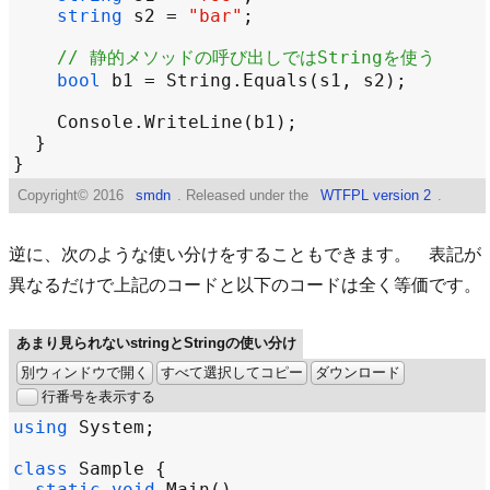
string
s2
=
"bar"
// 静的メソッドの呼び出しではStringを使う
bool
b1
=
String
.
Equals
(
s1
, 
s2
Console
.
WriteLine
(
b1
Copyright©
2016
smdn
. Released under the
WTFPL version 2
.
逆に、次のような使い分けをすることもできます。 表記が
異なるだけで上記のコードと以下のコードは全く等価です。
あまり見られないstringとStringの使い分け
別ウィンドウで開く
すべて選択してコピー
ダウンロード
行番号を表示する
using
System
class
Sample
static
void
Main