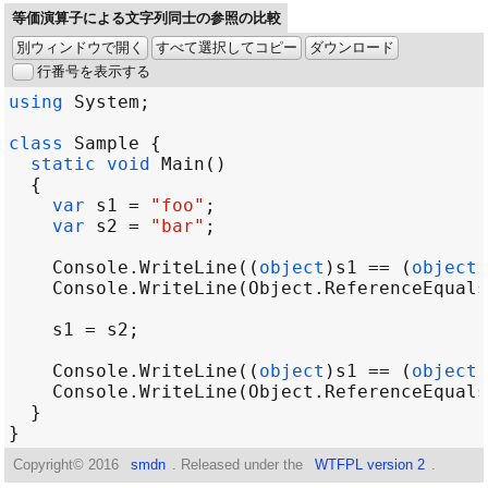
等価演算子による文字列同士の参照の比較
別ウィンドウで開く
すべて選択してコピー
ダウンロード
行番号を表示する
using
System
class
Sample
static
void
Main
var
s1
=
"foo"
var
s2
=
"bar"
Console
.
WriteLine
((
object
)
s1
==
 (
object
)
Console
.
WriteLine
(
Object
.
ReferenceEquals
s1
=
s2
Console
.
WriteLine
((
object
)
s1
==
 (
object
)
Console
.
WriteLine
(
Object
.
ReferenceEquals
Copyright©
2016
smdn
. Released under the
WTFPL version 2
.