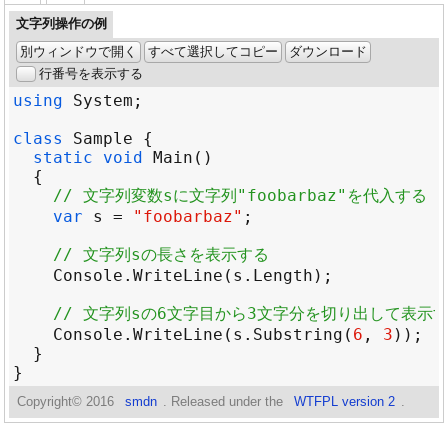
文字列操作の例
別ウィンドウで開く
すべて選択してコピー
ダウンロード
行番号を表示する
using
System
class
Sample
static
void
Main
// 文字列変数sに文字列"foobarbaz"を代入する
var
s
=
"foobarbaz"
// 文字列sの長さを表示する
Console
.
WriteLine
(
s
.
Length
// 文字列sの6文字目から3文字分を切り出して表示
Console
.
WriteLine
(
s
.
Substring
(
6
, 
3
Copyright©
2016
smdn
. Released under the
WTFPL version 2
.