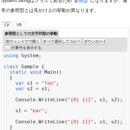
System.Stringはクラスであるため
参照型
になりますが、通
常の参照型とは見かけ上の挙動が異なります。
VB
C#
参照型としての文字列型の挙動
別ウィンドウで開く
すべて選択してコピー
ダウンロード
行番号を表示する
using
System
class
Sample
static
void
Main
var
s1
=
"foo"
var
s2
=
s1
Console
.
WriteLine
(
"{0} {1}"
, 
s1
, 
s2
s1
=
"bar"
Console
.
WriteLine
(
"{0} {1}"
, 
s1
, 
s2