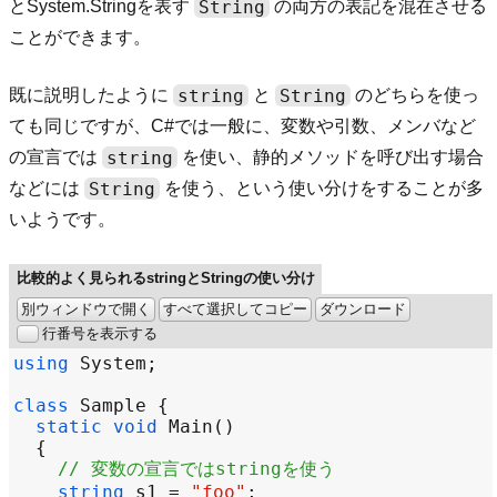
String
とSystem.Stringを表す
の両方の表記を混在させる
ことができます。
string
String
既に説明したように
と
のどちらを使っ
ても同じですが、C#では一般に、変数や引数、メンバなど
string
の宣言では
を使い、静的メソッドを呼び出す場合
String
などには
を使う、という使い分けをすることが多
いようです。
比較的よく見られるstringとStringの使い分け
別ウィンドウで開く
すべて選択してコピー
ダウンロード
行番号を表示する
using
System
class
Sample
static
void
Main
// 変数の宣言ではstringを使う
string
s1
=
"foo"