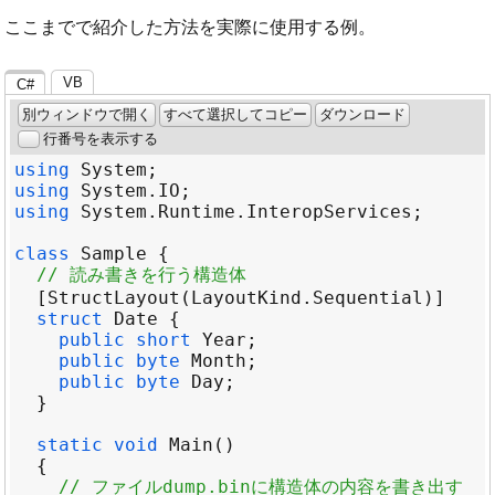
ここまでで紹介した方法を実際に使用する例。
VB
C#
別ウィンドウで開く
すべて選択してコピー
ダウンロード
行番号を表示する
using
System
using
System
.
IO
using
System
.
Runtime
.
InteropServices
class
Sample
// 読み書きを行う構造体
  [
StructLayout
(
LayoutKind
.
Sequential
struct
Date
public
short
Year
public
byte
Month
public
byte
Day
static
void
Main
// ファイルdump.binに構造体の内容を書き出す