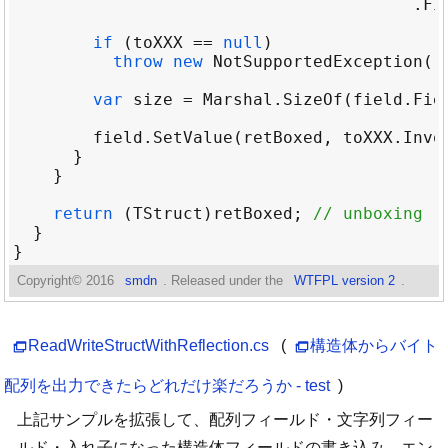
                                        .
Fi
if
 (
toXXX
==
null
throw
new
NotSupportedException
(
"
var
size
=
Marshal
.
SizeOf
(
field
.
Fie
field
.
SetValue
(
retBoxed
, 
toXXX
.
Invo
return
 (
TStruct
)
retBoxed
; 
// unboxing
Copyright©
2016
smdn
. Released under the
WTFPL version 2
.
ReadWriteStructWithReflection.cs
(
構造体からバイト
配列を出力できたらどれだけ楽だろうか - test
)
上記サンプルを拡張して、配列フィールド・文字列フィー
ルド・入れ子になった構造体フィールドの書き込み、エン