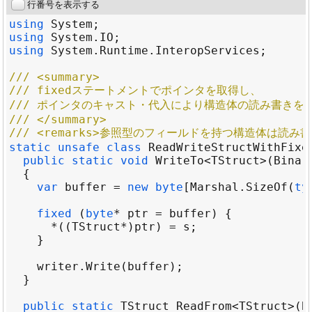
行番号を表示する
using
System
using
System
.
IO
using
System
.
Runtime
.
InteropServices
/// <summary>
/// fixedステートメントでポインタを取得し、
/// ポインタのキャスト・代入により構造体の読み書きを
/// </summary>
/// <remarks>参照型のフィールドを持つ構造体は読み書き
static
unsafe
class
ReadWriteStructWithFixe
public
static
void
WriteTo
<
TStruct
>
(
Binar
var
buffer
=
new
byte
[
Marshal
.
SizeOf
(
ty
fixed
 (
byte
*
ptr
=
buffer
*
((
TStruct
*
)
ptr
) 
=
s
writer
.
Write
(
buffer
public
static
TStruct
ReadFrom
<
TStruct
>
(
B