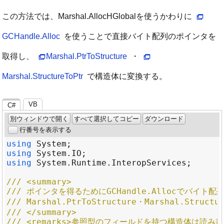
この方法では、Marshal.AllocHGlobalを使うかわりに
GCHandle.Alloc
を使うことで直接バイト配列のポインタを
取得し、
Marshal.PtrToStructure
・
Marshal.StructureToPtr
で構造体に変換する。
VB
C#
別ウィンドウで開く
すべて選択してコピー
ダウンロード
行番号を表示する
using
System
using
System
.
IO
using
System
.
Runtime
.
InteropServices
/// <summary>
/// ポインタを得るためにGCHandle.Allocでバイト
/// Marshal.PtrToStructure・Marshal.St
/// </summary>
/// <remarks>参照型のフィールドを持つ構造体は読み書き