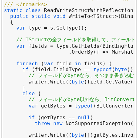
/// </remarks>
static
class
ReadWriteStructWithReflection
public
static
void
WriteTo
<
TStruct
>
(
Binar
var
type
=
s
.
GetType
// TStructの全フィールドを取得して、フィール
var
fields
=
type
.
GetFields
(
BindingFlag
                     .
OrderBy
(
f
 => 
Marshal
.
foreach
 (
var
field
in
fields
if
 (
field
.
FieldType
==
typeof
(
byte
// フィールドがbyteなら、そのまま書き込む
writer
.
Write
((
byte
)
field
.
GetValue
(
s
else
// フィールドがbyte以外なら、BitConvert
var
getBytes
=
typeof
(
BitConverter
)
if
 (
getBytes
==
null
throw
new
NotSupportedException
(
"
writer
.
Write
((
byte
[])
getBytes
.
Invok