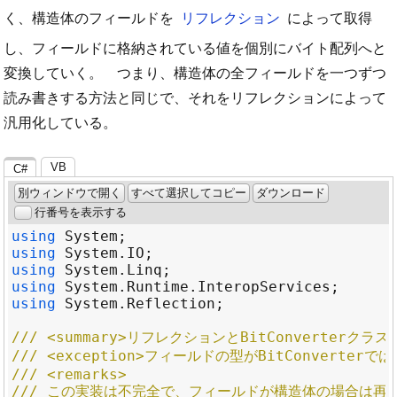
く、構造体のフィールドを
リフレクション
によって取得
し、フィールドに格納されている値を個別にバイト配列へと
変換していく。 つまり、構造体の全フィールドを一つずつ
読み書きする方法と同じで、それをリフレクションによって
汎用化している。
VB
C#
別ウィンドウで開く
すべて選択してコピー
ダウンロード
行番号を表示する
using
System
using
System
.
IO
using
System
.
Linq
using
System
.
Runtime
.
InteropServices
using
System
.
Reflection
/// <summary>リフレクションとBitConverter
/// <exception>フィールドの型がBitConverterでは
/// <remarks>
/// この実装は不完全で、フィールドが構造体の場合は