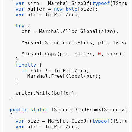
var
size
=
Marshal
.
SizeOf
(
typeof
(
TStruc
var
buffer
=
new
byte
[
size
var
ptr
=
IntPtr
.
Zero
try
ptr
=
Marshal
.
AllocHGlobal
(
size
Marshal
.
StructureToPtr
(
s
, 
ptr
, 
false
Marshal
.
Copy
(
ptr
, 
buffer
, 
0
, 
size
finally
if
 (
ptr
!=
IntPtr
.
Zero
Marshal
.
FreeHGlobal
(
ptr
writer
.
Write
(
buffer
public
static
TStruct
ReadFrom
<
TStruct
>
(
B
var
size
=
Marshal
.
SizeOf
(
typeof
(
TStruc
var
ptr
=
IntPtr
.
Zero