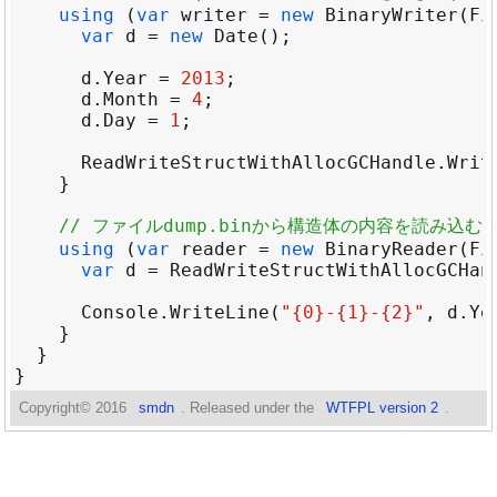
using
 (
var
writer
=
new
BinaryWriter
(
Fi
var
d
=
new
Date
d
.
Year
=
2013
d
.
Month
=
4
d
.
Day
=
1
ReadWriteStructWithAllocGCHandle
.
Writ
// ファイルdump.binから構造体の内容を読み込む
using
 (
var
reader
=
new
BinaryReader
(
Fi
var
d
=
ReadWriteStructWithAllocGCHan
Console
.
WriteLine
(
"{0}-{1}-{2}"
, 
d
.
Ye
Copyright©
2016
smdn
. Released under the
WTFPL version 2
.