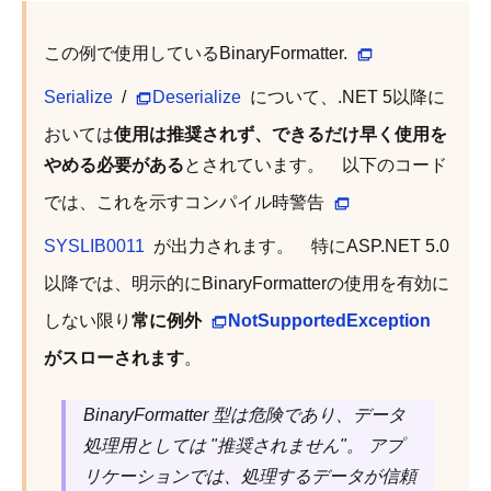
この例で使用しているBinaryFormatter.
Serialize
/
Deserialize
について、.NET 5以降に
おいては
使用は推奨されず、できるだけ早く使用を
やめる必要がある
とされています。 以下のコード
では、これを示すコンパイル時警告
SYSLIB0011
が出力されます。 特にASP.NET 5.0
以降では、明示的にBinaryFormatterの使用を有効に
しない限り
常に例外
NotSupportedException
がスローされます
。
BinaryFormatter 型は危険であり、データ
処理用としては "推奨されません"。 アプ
リケーションでは、処理するデータが信頼