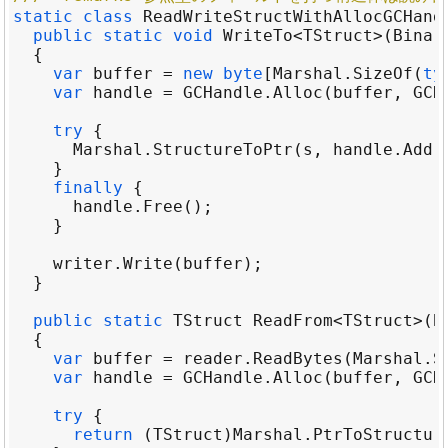
static
class
ReadWriteStructWithAllocGCHand
public
static
void
WriteTo
<
TStruct
>
(
Binar
var
buffer
=
new
byte
[
Marshal
.
SizeOf
(
ty
var
handle
=
GCHandle
.
Alloc
(
buffer
, 
GCH
try
Marshal
.
StructureToPtr
(
s
, 
handle
.
Addr
finally
handle
.
Free
writer
.
Write
(
buffer
public
static
TStruct
ReadFrom
<
TStruct
>
(
B
var
buffer
=
reader
.
ReadBytes
(
Marshal
.
S
var
handle
=
GCHandle
.
Alloc
(
buffer
, 
GCH
try
return
 (
TStruct
)
Marshal
.
PtrToStructur