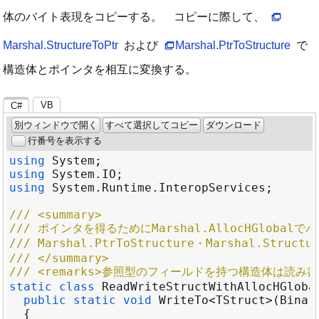
体のバイト表現をコピーする。 コピーに際して、
Marshal.StructureToPtr
および
Marshal.PtrToStructure
で
構造体とポインタを相互に変換する。
VB
C#
別ウィンドウで開く
すべて選択してコピー
ダウンロード
行番号を表示する
using
System
using
System
.
IO
using
System
.
Runtime
.
InteropServices
/// <summary>
/// ポインタを得るためにMarshal.AllocHGlob
/// Marshal.PtrToStructure・Marshal.St
/// </summary>
/// <remarks>参照型のフィールドを持つ構造体は読み書き
static
class
ReadWriteStructWithAllocHGloba
public
static
void
WriteTo
<
TStruct
>
(
Binar