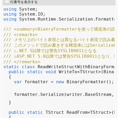
行番号を表示する
using
System
using
System
.
IO
using
System
.
Runtime
.
Serialization
.
Formatte
/// <summary>BianryFormatterを使って構造体の読
/// <remarks>
/// メモリ上のバイト表現とは異なるバイト表現で読み書
/// このメソッドで読み書きする構造体にはSerializab
/// ⚠.NET 5以降では警告SYSLIB0011となる
/// ⚠ASP.NET 5.0以降では警告SYSLIB0011となり
/// </remarks>
static
class
ReadWriteStructWithBinaryForma
public
static
void
WriteTo
<
TStruct
>
(
Binar
var
formatter
=
new
BinaryFormatter
formatter
.
Serialize
(
writer
.
BaseStream
, 
public
static
TStruct
ReadFrom
<
TStruct
>
(
B