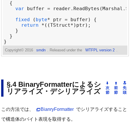
var
buffer
=
reader
.
ReadBytes
(
Marshal
.
S
fixed
 (
byte
*
ptr
=
buffer
return
*
((
TStruct
*
)
ptr
Copyright©
2016
smdn
. Released under the
WTFPL version 2
.
BinaryFormatterによるシ
リアライズ・デシリアライズ
この方法では、
BianryFormatter
でシリアライズすること
で構造体のバイト表現を取得する。