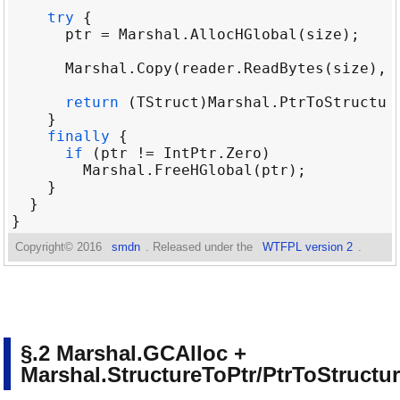
try
ptr
=
Marshal
.
AllocHGlobal
(
size
Marshal
.
Copy
(
reader
.
ReadBytes
(
size
), 
return
 (
TStruct
)
Marshal
.
PtrToStructur
finally
if
 (
ptr
!=
IntPtr
.
Zero
Marshal
.
FreeHGlobal
(
ptr
Copyright©
2016
smdn
. Released under the
WTFPL version 2
.
Marshal.GCAlloc +
Marshal.StructureToPtr/PtrToStructu