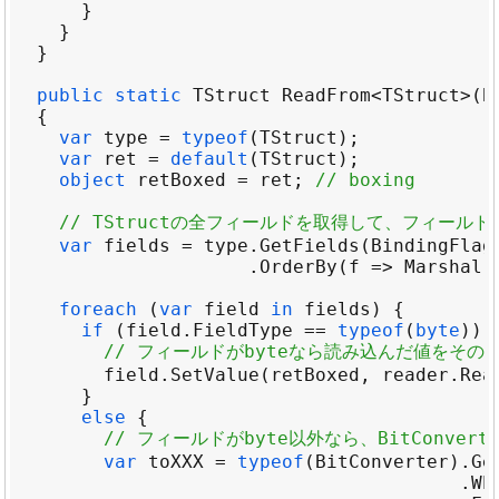
public
static
TStruct
ReadFrom
<
TStruct
>
(
B
var
type
=
typeof
(
TStruct
var
ret
=
default
(
TStruct
object
retBoxed
=
ret
; 
// boxing
// TStructの全フィールドを取得して、フィール
var
fields
=
type
.
GetFields
(
BindingFlag
                     .
OrderBy
(
f
 => 
Marshal
.
foreach
 (
var
field
in
fields
if
 (
field
.
FieldType
==
typeof
(
byte
// フィールドがbyteなら読み込んだ値をそ
field
.
SetValue
(
retBoxed
, 
reader
.
Rea
else
// フィールドがbyte以外なら、BitConve
var
toXXX
=
typeof
(
BitConverter
).
Ge
                                        .
Wh