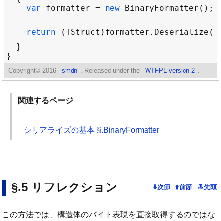
var
formatter
=
new
BinaryFormatter
return
 (
TStruct
)
formatter
.
Deserialize
(
r
Copyright©
2016
smdn
. Released under the
WTFPL version 2
.
関連するページ
シリアライズの基本 §.BinaryFormatter
リフレクション
この方法では、構造体のバイト表現を直接取得するのではな