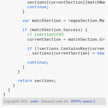
sections
[
currentSection
][
matchNam
continue
var
matchSection
=
regexSection
.
Mat
if
 (
matchSection
.
Success
// [section]の行
currentSection
=
matchSection
.
Gro
if
 (
!
sections
.
ContainsKey
(
current
sections
[
currentSection
] 
=
new
continue
return
sections
Copyright©
2016
smdn
. Released under the
WTFPL version 2
.