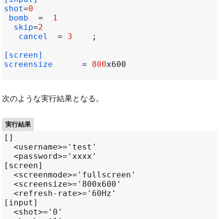
shot
=
0
bomb  
=
1
skip
=
2
cancel  
=
3
[screen]
screensize      
=
800
次のような実行結果となる。
実行結果
[]

  <username>='test'

  <password>='xxxx'

[screen]

  <screenmode>='fullscreen'

  <screensize>='800x600'

  <refresh-rate>='60Hz'

[input]

  <shot>='0'
