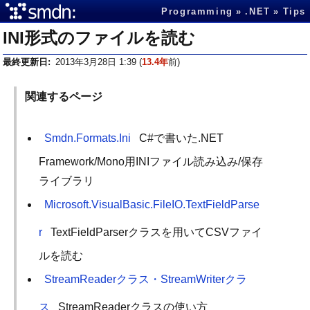
Programming
.NET
Tips
INI形式のファイルを読む
最終更新日
2013年3月28日 1:39
(
13.4年
前)
関連するページ
Smdn.Formats.Ini
C#で書いた.NET
Framework/Mono用INIファイル読み込み/保存
ライブラリ
Microsoft.VisualBasic.FileIO.TextFieldParse
r
TextFieldParserクラスを用いてCSVファイ
ルを読む
StreamReaderクラス・StreamWriterクラ
ス
StreamReaderクラスの使い方