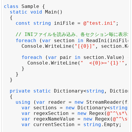
class
Sample
static
void
Main
const
string
iniFile
=
@"test.ini"
// INIファイルを読み込み、各セクション毎に表示
foreach
 (
var
section
in
ReadIni
(
iniFile
Console
.
WriteLine
(
"[{0}]"
, 
section
.
Ke
foreach
 (
var
pair
in
section
.
Value
Console
.
WriteLine
(
"  <{0}>='{1}'"
, 
private
static
Dictionary
<
string
, 
Diction
using
 (
var
reader
=
new
StreamReader
(
fi
var
sections
=
new
Dictionary
<
string
,
var
regexSection
=
new
Regex
(
@"^\s*\[
var
regexNameValue
=
new
Regex
(
@"^\s*
var
currentSection
=
string
.
Empty