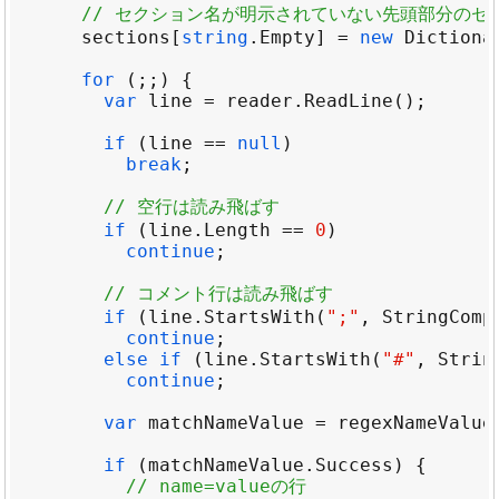
// セクション名が明示されていない先頭部分のセ
sections
[
string
.
Empty
] 
=
new
Dictiona
for
var
line
=
reader
.
ReadLine
if
 (
line
==
null
break
// 空行は読み飛ばす
if
 (
line
.
Length
==
0
continue
// コメント行は読み飛ばす
if
 (
line
.
StartsWith
(
";"
, 
StringComp
continue
else
if
 (
line
.
StartsWith
(
"#"
, 
Strin
continue
var
matchNameValue
=
regexNameValue
if
 (
matchNameValue
.
Success
// name=valueの行