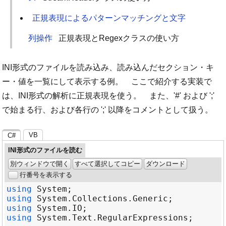
正規表現によるパターンマッチングと文字
列操作
正規表現とRegexクラスの使い方
INI形式のファイルを読み込み、読み込んだセクション・キ
ー・値を一覧にして表示する例。 ここで紹介する実装で
は、INI形式の解析に正規表現を使う。 また、'#' および ';'
で始まる行、および各行の ';' 以降をコメントとして扱う。
VB
C#
INI形式のファイルを読む
別ウィンドウで開く
すべて選択してコピー
ダウンロード
行番号を表示する
using
System
using
System
.
Collections
.
Generic
using
System
.
IO
using
System
.
Text
.
RegularExpressions