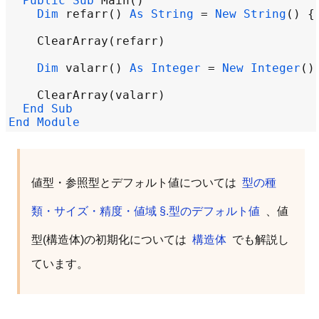
Public
Sub
Main
Dim
refarr
() 
As
String
=
New
String
() {
ClearArray
(
refarr
Dim
valarr
() 
As
Integer
=
New
Integer
()
ClearArray
(
valarr
End
Sub
End
Module
値型・参照型とデフォルト値については
型の種
類・サイズ・精度・値域 §.型のデフォルト値
、値
型(構造体)の初期化については
構造体
でも解説し
ています。