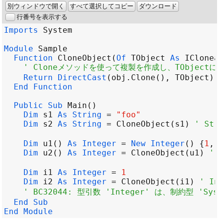
別ウィンドウで開く
すべて選択してコピー
ダウンロード
行番号を表示する
Imports
System
Module
Sample
Function
CloneObject
(
Of
TObject
As
IClonea
' Cloneメソッドを使って複製を作成し、TObject
Return
DirectCast
(
obj
.
Clone
(), 
TObject
End
Function
Public
Sub
Main
Dim
s1
As
String
=
"foo"
Dim
s2
As
String
=
CloneObject
(
s1
) 
' S
Dim
u1
() 
As
Integer
=
New
Integer
() {
1
, 
Dim
u2
() 
As
Integer
=
CloneObject
(
u1
) 
'
Dim
i1
As
Integer
=
1
Dim
i2
As
Integer
=
CloneObject
(
i1
) 
' I
' BC32044: 型引数 'Integer' は、制約型 '
End
Sub
End
Module