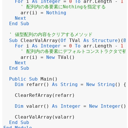
For
i
As
Integer
=
0
To
arr
.
Length
-
1
' 配列内の各要素にNothingを指定する
arr
(
i
) 
=
Nothing
Next
End
Sub
' 値型配列の内容をクリアするメソッド
Sub
ClearValArray
(
Of
TVal
As
Structure
)(
B
For
i
As
Integer
=
0
To
arr
.
Length
-
1
' 配列内の各要素にデフォルトコンストラクタで初
arr
(
i
) 
=
New
TVal
Next
End
Sub
Public
Sub
Main
Dim
refarr
() 
As
String
=
New
String
() {
ClearRefArray
(
refarr
Dim
valarr
() 
As
Integer
=
New
Integer
()
ClearValArray
(
valarr
End
Sub
End
Module