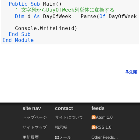
Public
Sub
Main
' 文字列からDayOfWeek列挙体に変換する
Dim
d
As
DayOfWeek
=
Parse
(
Of
DayOfWeek
)
Console
.
WriteLine
(
d
End
Sub
End
Module
site nav
contact
feeds
トップページ
サイトについて
Atom 1.0
サイトマップ
掲示板
RSS 1.0
更新履歴
メール
Other Feeds...