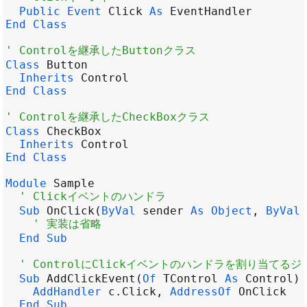
Public
Event
Click
As
EventHandler
End
Class
' Controlを継承したButtonクラス
Class
Button
Inherits
Control
End
Class
' Controlを継承したCheckBoxクラス
Class
CheckBox
Inherits
Control
End
Class
Module
Sample
' Clickイベントのハンドラ
Sub
OnClick
(
ByVal
sender
As
Object
, 
ByVal
' 実装は省略
End
Sub
' ControlにClickイベントのハンドラを割り当てる
Sub
AddClickEvent
(
Of
TControl
As
Control
)(
AddHandler
c
.
Click
, 
AddressOf
OnClick
End
Sub