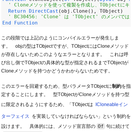
' Cloneメソッドを使って複製を作成し、TObject
Return
DirectCast
(
obj
.
Clone
(), 
TObject
' BC30456: 'Clone' は 'TObject' のメンバ
End
Function
この段階では上記のようにコンパイルエラーが発生しま
す。 objの型はTObjectですが、TObjectにはCloneメソッド
が存在しないためこのようなエラーとなります。 これは呼
び出し側でTObjectの具体的な型が指定されるまでTObjectが
Cloneメソッドを持つかどうかわからないためです。
このエラーを回避するため、型パラメータTObjectに
制約
を指
定することにします。 型TObjectがCloneメソッドを持つ型
に限定されるようにするため、「TObjectは
ICloneableイン
ターフェイス
を実装していなければならない」という制約を
Of
設けます。 具体的には、メソッド宣言部の
句に続けて