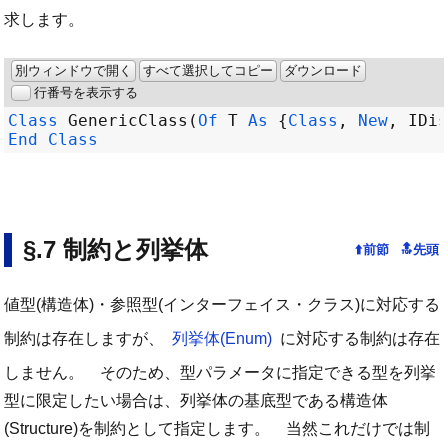
求します。
別ウィンドウで開く
すべて選択してコピー
ダウンロード
行番号を表示する
Class
GenericClass
(
Of
T
As
 {
Class
, 
New
, 
IDis
End
Class
制約と列挙体
値型(構造体)・参照型(インターフェイス・クラス)に対応する
制約は存在しますが、
列挙体(Enum)
に対応する制約は存在
しません。 そのため、型パラメータに指定できる型を列挙
型に限定したい場合は、列挙体の基底型である構造体
(Structure)を制約として指定します。 当然これだけでは制