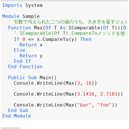
Imports
System
Module
Sample
' 引数で与えられた二つの値のうち、大き方を返すジェ
Function
Max
(
Of
T
As
IComparable
(
Of
T
))(
By
' IComparable(Of T).CompareToメソ
If
0
<=
x
.
CompareTo
(
y
) 
Then
Return
x
Else
Return
y
End
If
End
Function
Public
Sub
Main
Console
.
WriteLine
(
Max
(
3
, 
16
Console
.
WriteLine
(
Max
(
3.1416
, 
2.7183
Console
.
WriteLine
(
Max
(
"bar"
, 
"foo"
End
Sub
End
Module