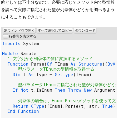
約としては不十分なので、必要に応じてメソッド内で型情報
を調べて実際に指定された型が列挙体かどうかを調べるよう
にすることもできます。
別ウィンドウで開く
すべて選択してコピー
ダウンロード
行番号を表示する
Imports
System
Module
Sample
' 文字列から列挙体の値に変換するメソッド
Function
Parse
(
Of
TEnum
As
Structure
)(
ByVa
' 型パラメータTEnumの型情報を取得する
Dim
t
As
Type
=
GetType
(
TEnum
' 型パラメータTEnumに指定された型が列挙体かどう
If
Not
t
.
IsEnum
Then
Throw
New
ArgumentE
' 列挙体の場合は、Enum.Parseメソッドを使って
Return
CType
(
[Enum]
.
Parse
(
t
, 
str
, 
True
),
End
Function