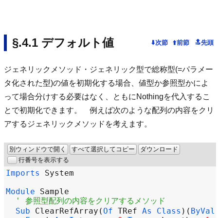
デフォルト値
ジェネリックメソッド・ジェネリック型で総称型(=パラメー
タ化された型)の値を初期化する場合、値型か参照型かによ
って場合分けする必要はなく、ともにNothingを代入するこ
とで初期化できます。 例えば次のような配列の内容をクリ
アするジェネリックメソッドを考えます。
別ウィンドウで開く
すべて選択してコピー
ダウンロード
行番号を表示する
Imports
System
Module
Sample
' 参照型配列の内容をクリアするメソッド
Sub
ClearRefArray
(
Of
TRef
As
Class
)(
ByVal