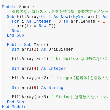
Module
Sample
' 引数のないコンストラクタを持つ型Tを要求するメソッ
Sub
FillArray
(
Of
T
As
New
)(
ByVal
arr
() 
As
For
i
As
Integer
=
0
To
arr
.
Length
-
1
arr
(
i
) 
=
New
T
Next
End
Sub
Public
Sub
Main
Dim
arr1
(
2
) 
As
UriBuilder
FillArray
(
arr1
) 
' UriBuilderは引数のな
Dim
arr2
(
4
) 
As
Integer
FillArray
(
arr2
) 
' Integer(構造体)も引
Dim
arr3
(
9
) 
As
String
FillArray
(
arr3
) 
' Stringには引数のないコ
End
Sub
End
Module