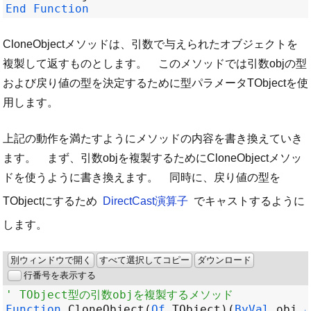
End
Function
CloneObjectメソッドは、引数で与えられたオブジェクトを
複製して返すものとします。 このメソッドでは引数objの型
および戻り値の型を決定するために型パラメータTObjectを使
用します。
上記の動作を満たすようにメソッドの内容を書き換えていき
ます。 まず、引数objを複製するためにCloneObjectメソッ
ドを使うように書き換えます。 同時に、戻り値の型を
TObjectにするため
DirectCast演算子
でキャストするように
します。
別ウィンドウで開く
すべて選択してコピー
ダウンロード
行番号を表示する
' TObject型の引数objを複製するメソッド
Function
CloneObject
(
Of
TObject
)(
ByVal
obj
A