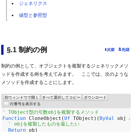
ジェネリクス
値型と参照型
制約の例
制約の例として、オブジェクトを複製するジェネリックメソ
ッドを作成する例を考えてみます。 ここでは、次のような
メソッドを作成することにします。
別ウィンドウで開く
すべて選択してコピー
ダウンロード
行番号を表示する
' TObject型の引数objを複製するメソッド
Function
CloneObject
(
Of
TObject
)(
ByVal
obj
A
' objを複製したものを返したい
Return
obj