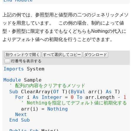
上記の例では、参照型用と値型用の二つのジェネリックメソ
ッドを用意しています。 この例の場合、制約によって値
型・参照型に限定するまでもなくどちらもNothingの代入に
よりデフォルト値への初期化を行うことができます。
別ウィンドウで開く
すべて選択してコピー
ダウンロード
行番号を表示する
Imports
System
Module
Sample
' 配列の内容をクリアするメソッド
Sub
ClearArray
(
Of
T
)(
ByVal
arr
() 
As
T
For
i
As
Integer
=
0
To
arr
.
Length
-
1
' Nothingを指定してデフォルト値に初期化する
arr
(
i
) 
=
Nothing
Next
End
Sub