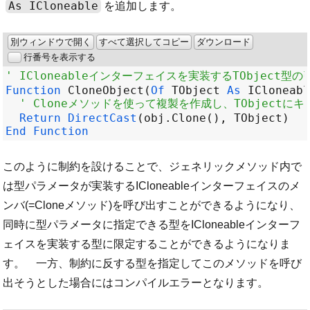
As ICloneable
を追加します。
別ウィンドウで開く
すべて選択してコピー
ダウンロード
行番号を表示する
' ICloneableインターフェイスを実装するTObject型
Function
CloneObject
(
Of
TObject
As
ICloneabl
' Cloneメソッドを使って複製を作成し、TObjectに
Return
DirectCast
(
obj
.
Clone
(), 
TObject
End
Function
このように制約を設けることで、ジェネリックメソッド内で
は型パラメータが実装するICloneableインターフェイスのメ
ンバ(=Cloneメソッド)を呼び出すことができるようになり、
同時に型パラメータに指定できる型をICloneableインターフ
ェイスを実装する型に限定することができるようになりま
す。 一方、制約に反する型を指定してこのメソッドを呼び
出そうとした場合にはコンパイルエラーとなります。