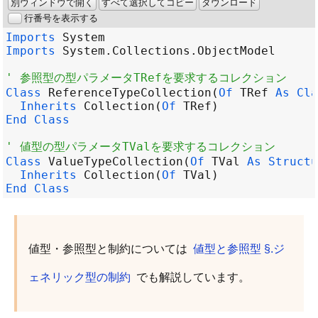
別ウィンドウで開く
すべて選択してコピー
ダウンロード
行番号を表示する
Imports
System
Imports
System
.
Collections
.
ObjectModel
' 参照型の型パラメータTRefを要求するコレクション
Class
ReferenceTypeCollection
(
Of
TRef
As
Cla
Inherits
Collection
(
Of
TRef
End
Class
' 値型の型パラメータTValを要求するコレクション
Class
ValueTypeCollection
(
Of
TVal
As
Structu
Inherits
Collection
(
Of
TVal
End
Class
値型・参照型と制約については
値型と参照型 §.ジ
ェネリック型の制約
でも解説しています。