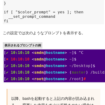
この設定では次のようなプロンプトを表示する。
表示されるプロンプトの例
[
✔ 10:10:10
 <
smdn
@
hostname
> 
~
]$ ^C

[
✖ 10:10:10
 <
smdn
@
hostname
> 
~
[
✔ 10:10:10
 <
smdn
@
hostname
> 
~/Desktop
[
✔ 10:10:10
 <
smdn
@
hostname
> (
master
) 
/build
[
✔ 10:10:10
 <
root
@
hostname
> 
/root
]
#
以降、bashを起動すると上記の内容が読み込まれ