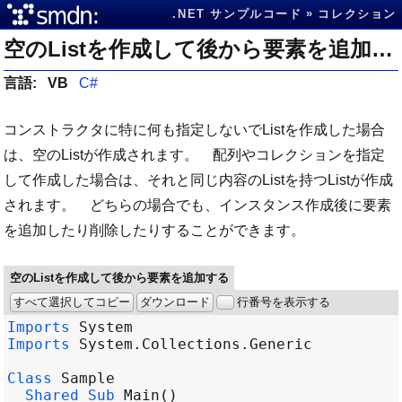
.NET サンプルコード
コレクション
空のListを作成して後から要素を追加する
言語:
VB
C#
コンストラクタに特に何も指定しないでListを作成した場合
は、空のListが作成されます。 配列やコレクションを指定
して作成した場合は、それと同じ内容のListを持つListが作成
されます。 どちらの場合でも、インスタンス作成後に要素
を追加したり削除したりすることができます。
空のListを作成して後から要素を追加する
すべて選択してコピー
ダウンロード
行番号を表示する
Imports
System
Imports
System
.
Collections
.
Generic
Class
Sample
Shared
Sub
Main