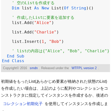
' 空のListを作成する
Dim
list
As
New
List
(
Of
String
' 作成したListに要素を追加する
list
.
Add
(
"Alice"
list
.
Add
(
"Charlie"
list
.
Insert
(
1
, 
"Bob"
' listの内容は{"Alice", "Bob", "Charlie"
End
Sub
End
Class
Copyright©
2016
smdn
. Released under the
WTFPL version 2
.
初期値をもったList(あらかじめ要素が格納された状態のList)
を作成したい場合は、上記のように配列やコレクションをコ
ンストラクタに指定してインスタンスを作成するか、後述の
コレクション初期化子
を使用してインスタンスを作成しま