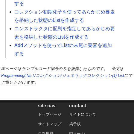
する
コレクション初期化子を使ってあらかじめ要素
を格納した状態のListを作成する
コンストラクタに配列を指定してあらかじめ要
素を格納した状態のListを作成する
Addメソッドを使ってListの末尾に要素を追加
する
本ページはサンプルコード部分のみを抜粋したものです。 全文は
Programming/.NET/コレクション/ジェネリックコレクション(1) List
にて
ご覧いただけます。
site nav
contact
トップページ
サイトについて
サイトマップ
掲示板
更新履歴
メール