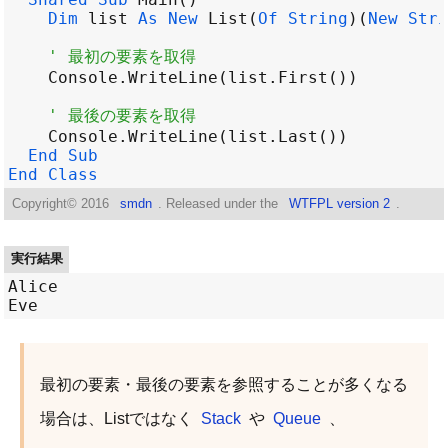
Dim
list
As
New
List
(
Of
String
)(
New
Stri
' 最初の要素を取得
Console
.
WriteLine
(
list
.
First
' 最後の要素を取得
Console
.
WriteLine
(
list
.
Last
End
Sub
End
Class
Copyright©
2016
smdn
. Released under the
WTFPL version 2
.
実行結果
Alice

最初の要素・最後の要素を参照することが多くなる
場合は、Listではなく
Stack
や
Queue
、