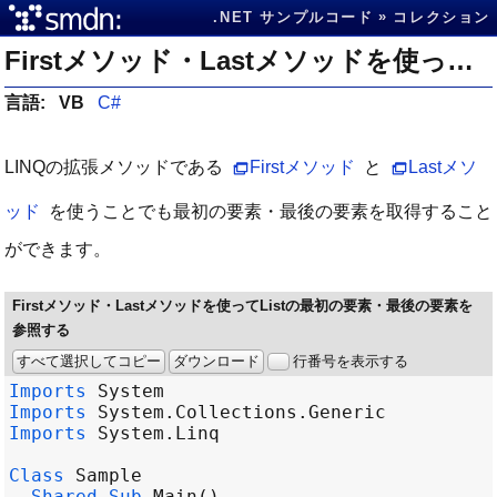
.NET サンプルコード
コレクション
Firstメソッド・Lastメソッドを使ってListの最初の要素・最後の要素を参照する
言語:
VB
C#
LINQの拡張メソッドである
Firstメソッド
と
Lastメソ
ッド
を使うことでも最初の要素・最後の要素を取得すること
ができます。
Firstメソッド・Lastメソッドを使ってListの最初の要素・最後の要素を
参照する
すべて選択してコピー
ダウンロード
行番号を表示する
Imports
System
Imports
System
.
Collections
.
Generic
Imports
System
.
Linq
Class
Sample
Shared
Sub
Main