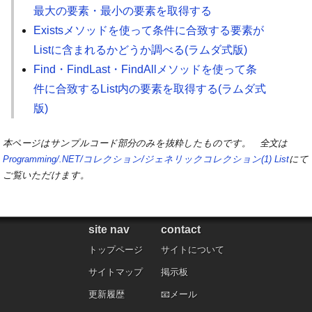
最大の要素・最小の要素を取得する
Existsメソッドを使って条件に合致する要素が
Listに含まれるかどうか調べる(ラムダ式版)
Find・FindLast・FindAllメソッドを使って条
件に合致するList内の要素を取得する(ラムダ式
版)
本ページはサンプルコード部分のみを抜粋したものです。 全文は
Programming/.NET/コレクション/ジェネリックコレクション(1) List
にて
ご覧いただけます。
site nav
contact
トップページ
サイトについて
サイトマップ
掲示板
更新履歴
メール