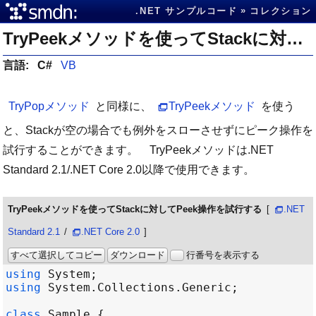
.NET サンプルコード
コレクション
TryPeekメソッドを使ってStackに対してPeek操作を試行する
言語:
C#
VB
TryPopメソッド
と同様に、
TryPeekメソッド
を使う
と、Stackが空の場合でも例外をスローさせずにピーク操作を
試行することができます。 TryPeekメソッドは.NET
Standard 2.1/.NET Core 2.0以降で使用できます。
TryPeekメソッドを使ってStackに対してPeek操作を試行する
.NET
Standard 2.1
/
.NET Core 2.0
すべて選択してコピー
ダウンロード
行番号を表示する
using
System
using
System
.
Collections
.
Generic
class
Sample