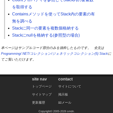
を取得する
Containsメソッドを使ってStack内の要素の有
無を調べる
Stackに同一の要素を複数個格納する
Stackにnullを格納する(参照型の場合)
本ページはサンプルコード部分のみを抜粋したものです。 全文は
Programming/.NET/コレクション/ジェネリックコレクション(5) Stack
に
てご覧いただけます。
site nav
contact
トップページ
サイトについて
サイトマップ
掲示板
更新履歴
メール
Copyright©
2005
-2026
smdn
.