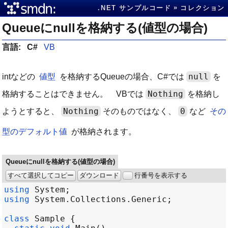
.NET サンプルコード
コレクション
Queueにnullを格納する(値型の場合)
言語:
C#
VB
null
intなどの
値型
を格納するQueueの場合、C#では
を
Nothing
格納することはできません。 VBでは
を格納し
Nothing
0
ようとすると、
そのものではなく、
など
その
型のデフォルト値
が格納されます。
Queueにnullを格納する(値型の場合)
すべて選択してコピー
ダウンロード
行番号を表示する
using
System
using
System
.
Collections
.
Generic
class
Sample