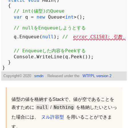
static
void
Main
// int(値型)のQueue
var
q
=
new
Queue
<
int
>
// nullをEnqueueしようとする
q
.
Enqueue
(
null
); 
// 
error CS1503: 引
// Enqueueした内容をPeekする
Console
.
WriteLine
(
q
.
Peek
Copyright©
2020
smdn
. Released under the
WTFPL version 2
.
値型の値を格納するStackで、値が空であることを
null
Nothing
表すために
/
を格納したいといっ
た場合には、
ヌル許容型
を用いることができま
す。