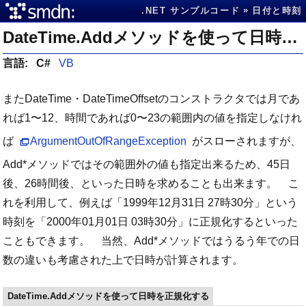
.NET サンプルコード
日付と時刻
DateTime.Addメソッドを使って日時を正規化する
言語:
C#
VB
またDateTime・DateTimeOffsetのコンストラクタでは月であ
れば1〜12、時間であれば0〜23の範囲内の値を指定しなけれ
ば
ArgumentOutOfRangeException
がスローされますが、
Add*メソッドではその範囲外の値も指定出来るため、45日
後、26時間後、といった日時を求めることも出来ます。 こ
れを利用して、例えば「1999年12月31日 27時30分」という
時刻を「2000年01月01日 03時30分」に正規化するといった
こともできます。 当然、Add*メソッドではうるう年での日
数の違いも考慮された上で日時が計算されます。
DateTime.Addメソッドを使って日時を正規化する