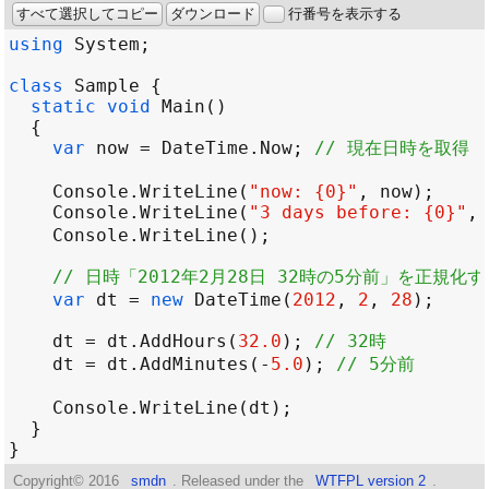
すべて選択してコピー
ダウンロード
行番号を表示する
using
System
class
Sample
static
void
Main
var
now
=
DateTime
.
Now
; 
// 現在日時を取得
Console
.
WriteLine
(
"now: {0}"
, 
now
Console
.
WriteLine
(
"3 days before: {0}"
, 
Console
.
WriteLine
// 日時「2012年2月28日 32時の5分前」を正規化す
var
dt
=
new
DateTime
(
2012
, 
2
, 
28
dt
=
dt
.
AddHours
(
32.0
); 
// 32時
dt
=
dt
.
AddMinutes
(
-
5.0
); 
// 5分前
Console
.
WriteLine
(
dt
Copyright©
2016
smdn
. Released under the
WTFPL version 2
.