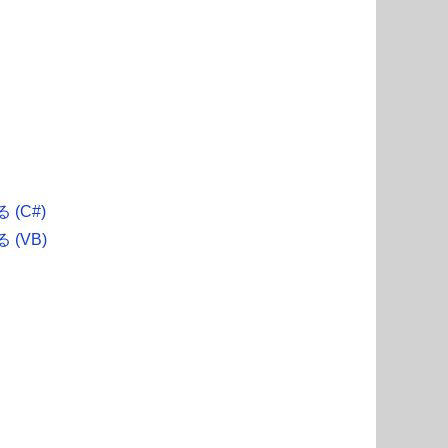
(C#)
(VB)