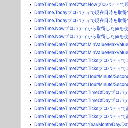
DateTime/DateTimeOffset.Nowプロパテ
DateTime.Todayプロパティで現在日時を取得す
DateTime.Todayプロパティで現在日時を取得す
DateTime.Nowプロパティから取得した値を
DateTime.Nowプロパティから取得した値を
DateTime/DateTimeOffset.MinValue
DateTime/DateTimeOffset.MinValue
DateTime/DateTimeOffset.Ticksプロ
DateTime/DateTimeOffset.Ticksプロ
DateTime/DateTimeOffset.Hour/Mi
DateTime/DateTimeOffset.Hour/Mi
DateTime/DateTimeOffset.TimeOfDa
DateTime/DateTimeOffset.TimeOfDa
DateTime/DateTimeOffset.Ticks
DateTime/DateTimeOffset.Ticks
DateTime/DateTimeOffset.Year/M