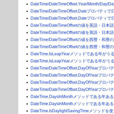
DateTime/DateTimeOffset.Year/M
DateTime/DateTimeOffset.Dateプロ
DateTime/DateTimeOffset.Dateプロ
DateTime/DateTimeOffsetの値を英語
DateTime/DateTimeOffsetの値を英語
DateTime/DateTimeOffsetの値を西暦・
DateTime/DateTimeOffsetの値を西暦・
DateTime.IsLeapYearメソッドである年が
DateTime.IsLeapYearメソッドである年が
DateTime/DateTimeOffset.DayOfY
DateTime/DateTimeOffset.DayOfY
DateTime/DateTimeOffset.DayOfY
DateTime/DateTimeOffset.DayOfY
DateTime.DaysInMonthメソッドである年
DateTime.DaysInMonthメソッドである年
DateTime.IsDaylightSavingTime