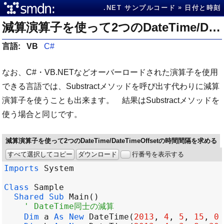
.NET サンプルコード
日付と時刻
減算演算子を使って2つのDateTime/DateTimeOffsetの時間間隔を求める
言語:
VB
C#
なお、C#・VB.NETなどオーバーロードされた演算子を使用
できる言語では、Substractメソッドを呼び出す代わりに減算
演算子を使うことも出来ます。 結果はSubstractメソッドを
使う場合と同じです。
減算演算子を使って2つのDateTime/DateTimeOffsetの時間間隔を求める
すべて選択してコピー
ダウンロード
行番号を表示する
Imports
System
Class
Sample
Shared
Sub
Main
' DateTime同士の減算
Dim
a
As
New
DateTime
(
2013
, 
4
, 
5
, 
15
, 
0
,