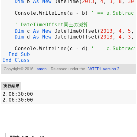
Dim
b
As
New
DateTime
(
2013
, 
4
, 
3
, 
8
, 
30
,
Console
.
WriteLine
(
a
-
b
) 
' == a.Subtract
' DateTimeOffset同士の減算
Dim
c
As
New
DateTimeOffset
(
2013
, 
4
, 
5
, 
Dim
d
As
New
DateTimeOffset
(
2013
, 
4
, 
3
, 
Console
.
WriteLine
(
c
-
d
) 
' == c.Subtract
End
Sub
End
Class
Copyright©
2016
smdn
. Released under the
WTFPL version 2
.
実行結果
2.06:30:00
