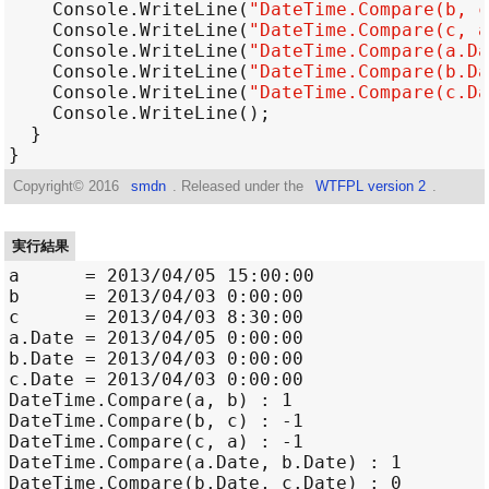
Console
.
WriteLine
(
"DateTime.Compare(b, c
Console
.
WriteLine
(
"DateTime.Compare(c, a
Console
.
WriteLine
(
"DateTime.Compare(a.Da
Console
.
WriteLine
(
"DateTime.Compare(b.Da
Console
.
WriteLine
(
"DateTime.Compare(c.Da
Console
.
WriteLine
Copyright©
2016
smdn
. Released under the
WTFPL version 2
.
実行結果
a      = 2013/04/05 15:00:00

b      = 2013/04/03 0:00:00

c      = 2013/04/03 8:30:00

a.Date = 2013/04/05 0:00:00

b.Date = 2013/04/03 0:00:00

c.Date = 2013/04/03 0:00:00

DateTime.Compare(a, b) : 1

DateTime.Compare(b, c) : -1

DateTime.Compare(c, a) : -1

DateTime.Compare(a.Date, b.Date) : 1

DateTime.Compare(b.Date, c.Date) : 0
