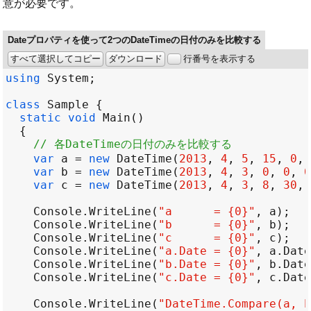
意が必要です。
Dateプロパティを使って2つのDateTimeの日付のみを比較する
すべて選択してコピー
ダウンロード
行番号を表示する
using
System
class
Sample
static
void
Main
// 各DateTimeの日付のみを比較する
var
a
=
new
DateTime
(
2013
, 
4
, 
5
, 
15
, 
0
, 
var
b
=
new
DateTime
(
2013
, 
4
, 
3
, 
0
, 
0
, 
0
var
c
=
new
DateTime
(
2013
, 
4
, 
3
, 
8
, 
30
, 
Console
.
WriteLine
(
"a      = {0}"
, 
a
Console
.
WriteLine
(
"b      = {0}"
, 
b
Console
.
WriteLine
(
"c      = {0}"
, 
c
Console
.
WriteLine
(
"a.Date = {0}"
, 
a
.
Date
Console
.
WriteLine
(
"b.Date = {0}"
, 
b
.
Date
Console
.
WriteLine
(
"c.Date = {0}"
, 
c
.
Date
Console
.
WriteLine
(
"DateTime.Compare(a, b