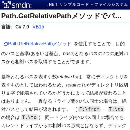
.NET サンプルコード
ファイルシステム
Path.GetRelativePathメソッドでパス間の相対パスを取得する
言語:
C# 7.0
VB15
Path.GetRelativePathメソッド
を使用することで、目的
のパスと基準(あるいは基点、
base
)となるパスの2つの絶対パ
スから相対パスを取得することができます。
基準となるパスを表す引数
relativeTo
は、常にディレクトリを
表すものとして扱われるため、
relativeTo
がディレクトリ区切
り文字で終端されているかどうかによって結果が変わること
はありません。 異なるドライブ間のパス同士の場合は、絶
F:\from
T:\to
対パスとして結果が返されます。 (
→
T:\to
の場合は
) 同一ドライブ内のパス同士の場合でも、
カレントドライブからの相対パス形式とはならず、ディレク