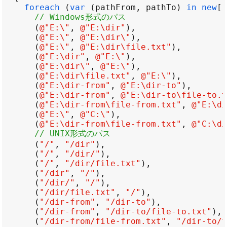
foreach
 (
var
 (
pathFrom
, 
pathTo
) 
in
new
// Windows形式のパス
      (
@"E:\"
, 
@"E:\dir"
      (
@"E:\"
, 
@"E:\dir\"
      (
@"E:\"
, 
@"E:\dir\file.txt"
      (
@"E:\dir"
, 
@"E:\"
      (
@"E:\dir\"
, 
@"E:\"
      (
@"E:\dir\file.txt"
, 
@"E:\"
      (
@"E:\dir-from"
, 
@"E:\dir-to"
      (
@"E:\dir-from"
, 
@"E:\dir-to\file-to.t
      (
@"E:\dir-from\file-from.txt"
, 
@"E:\di
      (
@"E:\"
, 
@"C:\"
      (
@"E:\dir-from\file-from.txt"
, 
@"C:\di
// UNIX形式のパス
      (
"/"
, 
"/dir"
      (
"/"
, 
"/dir/"
      (
"/"
, 
"/dir/file.txt"
      (
"/dir"
, 
"/"
      (
"/dir/"
, 
"/"
      (
"/dir/file.txt"
, 
"/"
      (
"/dir-from"
, 
"/dir-to"
      (
"/dir-from"
, 
"/dir-to/file-to.txt"
      (
"/dir-from/file-from.txt"
, 
"/dir-to/f