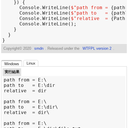
Console
.
WriteLine
(
$"
path from = 
{
pathF
Console
.
WriteLine
(
$"
path to   = 
{
pathT
Console
.
WriteLine
(
$"
relative  = 
{
Path
.
Console
.
WriteLine
Copyright©
2020
smdn
. Released under the
WTFPL version 2
.
Linux
Windows
実行結果
path from = E:\

path to   = E:\dir

relative  = dir

path from = E:\

path to   = E:\dir\

relative  = dir\

path from = E:\
