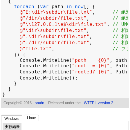
foreach
 (
var
path
in
new
@"E:\dir\subdir\file.txt"
,      
// 絶対
@"/dir/subdir/file.txt"
,        
// 絶
@"\\127.0.0.1\e$\dir\file.txt"
, 
// UN
@"\dir\subdir\file.txt"
,        
// 相
@".\dir\subdir\file.txt"
,       
// 相
@"./dir/subdir/file.txt"
,       
// 相
@"file.txt"
,                    
// フ
Console
.
WriteLine
(
"path  = {0}"
, 
path
Console
.
WriteLine
(
"root  = {0}"
, 
Path
.
Console
.
WriteLine
(
"rooted? {0}"
, 
Path
.
Console
.
WriteLine
Copyright©
2016
smdn
. Released under the
WTFPL version 2
.
Linux
Windows
実行結果