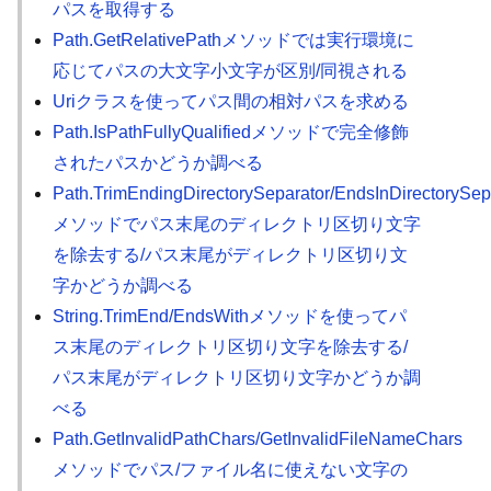
パスを取得する
Path.GetRelativePathメソッドでは実行環境に
応じてパスの大文字小文字が区別/同視される
Uriクラスを使ってパス間の相対パスを求める
Path.IsPathFullyQualifiedメソッドで完全修飾
されたパスかどうか調べる
Path.TrimEndingDirectorySeparator/EndsInDirectorySep
メソッドでパス末尾のディレクトリ区切り文字
を除去する/パス末尾がディレクトリ区切り文
字かどうか調べる
String.TrimEnd/EndsWithメソッドを使ってパ
ス末尾のディレクトリ区切り文字を除去する/
パス末尾がディレクトリ区切り文字かどうか調
べる
Path.GetInvalidPathChars/GetInvalidFileNameChars
メソッドでパス/ファイル名に使えない文字の