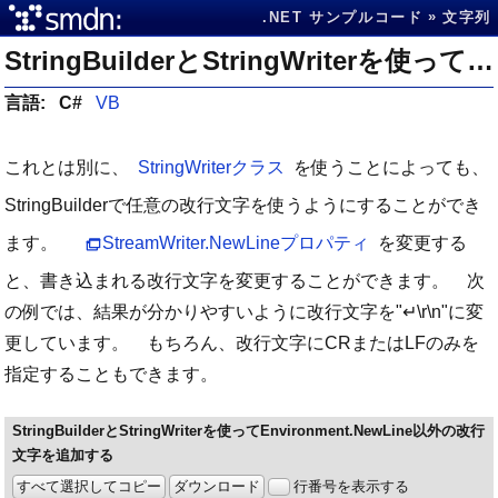
.NET サンプルコード
文字列
StringBuilderとStringWriterを使ってEnvironment.NewLine以外の改行文字を追加する
言語:
C#
VB
これとは別に、
StringWriterクラス
を使うことによっても、
StringBuilderで任意の改行文字を使うようにすることができ
ます。
StreamWriter.NewLineプロパティ
を変更する
と、書き込まれる改行文字を変更することができます。 次
の例では、結果が分かりやすいように改行文字を"↵\r\n"に変
更しています。 もちろん、改行文字にCRまたはLFのみを
指定することもできます。
StringBuilderとStringWriterを使ってEnvironment.NewLine以外の改行
文字を追加する
すべて選択してコピー
ダウンロード
行番号を表示する