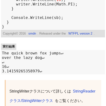
writer
.
WriteLine
(
Math
.
PI
Console
.
WriteLine
(
sb
Copyright©
2016
smdn
. Released under the
WTFPL version 2
.
実行結果
The quick brown fox jumps↵

over the lazy dog↵

↵

16↵

StringWriterクラスについて詳しくは
StringReader
クラス/StringWriterクラス
をご覧ください。