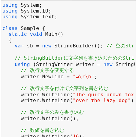
using
System
using
System
.
IO
using
System
.
Text
class
Sample
static
void
Main
var
sb
=
new
StringBuilder
(); 
// 空のStr
// StringBuilderに文字列を書き込むためのStrin
using
 (
StringWriter
writer
=
new
StringW
// 改行文字を変更する
writer
.
NewLine
=
"↵\r\n"
// 改行文字を付けて文字列を書き込む
writer
.
WriteLine
(
"The quick brown fox 
writer
.
WriteLine
(
"over the lazy dog"
// 改行文字のみを書き込む
writer
.
WriteLine
// 数値を書き込む
writer
.
WriteLine
(
16