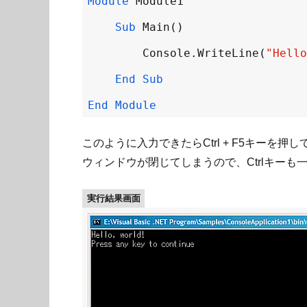
Module
Module1
Sub
Main
Console
.
WriteLine
(
"Hello
End
Sub
End
Module
このように入力できたらCtrl + F5キー
ウィンドウが閉じてしまうので、Ctrlキー
実行結果画面