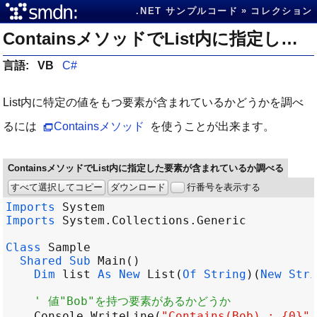
.NET サンプルコード
コレクション
ContainsメソッドでList内に指定した要素が含まれているか調べる
言語:
VB
C#
List内に特定の値をもつ要素が含まれているかどうかを調べ
るには
Containsメソッド
を使うことが出来ます。
ContainsメソッドでList内に指定した要素が含まれているか調べる
すべて選択してコピー
ダウンロード
行番号を表示する
Imports
System
Imports
System
.
Collections
.
Generic
Class
Sample
Shared
Sub
Main
Dim
list
As
New
List
(
Of
String
)(
New
Stri
' 値"Bob"を持つ要素があるかどうか
Console
.
WriteLine
(
"Contains(Bob) : {0}"
,