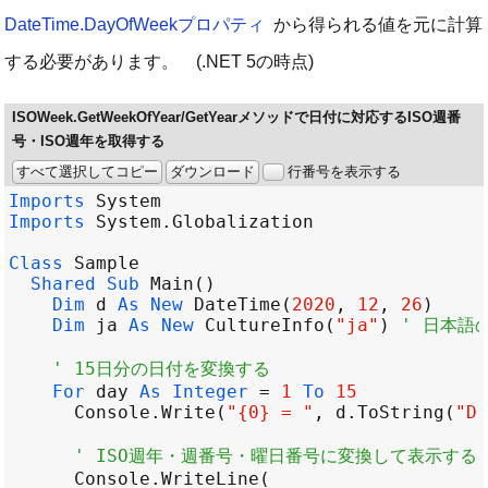
DateTime.DayOfWeekプロパティ
から得られる値を元に計算
する必要があります。 (.NET 5の時点)
ISOWeek.GetWeekOfYear/GetYearメソッドで日付に対応するISO週番
号・ISO週年を取得する
すべて選択してコピー
ダウンロード
行番号を表示する
Imports
System
Imports
System
.
Globalization
Class
Sample
Shared
Sub
Main
Dim
d
As
New
DateTime
(
2020
, 
12
, 
26
Dim
ja
As
New
CultureInfo
(
"ja"
) 
' 日本語
' 15日分の日付を変換する
For
day
As
Integer
=
1
To
15
Console
.
Write
(
"{0} = "
, 
d
.
ToString
(
"D"
' ISO週年・週番号・曜日番号に変換して表示する
Console
.
WriteLine