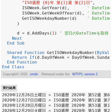
"ISO週暦 {0}年 第{1}週 第{2}日"
ISOWeek
.
GetYear
(
d
),       
' DateT
ISOWeek
.
GetWeekOfYear
(
d
), 
' DateT
GetISOWeekdayNumber
(
d
)    
' DateT
d
=
d
.
AddDays
(
1
) 
' 翌日のDateTimeを取得
Next
End
Sub
Shared
Function
GetISOWeekdayNumber
(
ByVal
Return
If
(
d
.
DayOfWeek
=
DayOfWeek
.
Sunday
End
Function
End
Class
Copyright©
2020
smdn
. Released under the
WTFPL version 2
.
実行結果
2020年12月26日土曜日 = ISO週暦 2020年 第52週 第6日
2020年12月27日日曜日 = ISO週暦 2020年 第52週 第7日
2020年12月28日月曜日 = ISO週暦 2020年 第53週 第1日
2020年12月29日火曜日 = ISO週暦 2020年 第53週 第2日