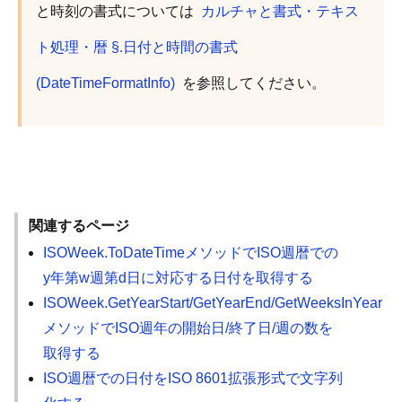
と時刻の書式については
カルチャと書式・テキス
ト処理・暦 §.日付と時間の書式
(DateTimeFormatInfo)
を参照してください。
関連するページ
ISOWeek.ToDateTimeメソッドでISO週暦での
y年第w週第d日に対応する日付を取得する
ISOWeek.GetYearStart/GetYearEnd/GetWeeksInYear
メソッドでISO週年の開始日/終了日/週の数を
取得する
ISO週暦での日付をISO 8601拡張形式で文字列