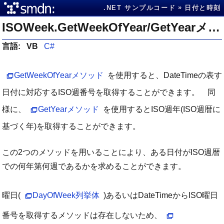
.NET サンプルコード
日付と時刻
ISOWeek.GetWeekOfYear/GetYearメソッドで日付に対応するISO週番号・ISO週年を取得する
言語:
VB
C#
GetWeekOfYearメソッド
を使用すると、DateTimeの表す
日付に対応するISO週番号を取得することができます。 同
様に、
GetYearメソッド
を使用するとISO週年(ISO週暦に
基づく年)を取得することができます。
この2つのメソッドを用いることにより、ある日付がISO週暦
での何年第何週であるかを求めることができます。
曜日(
DayOfWeek列挙体
)あるいはDateTimeからISO曜日
番号を取得するメソッドは存在しないため、